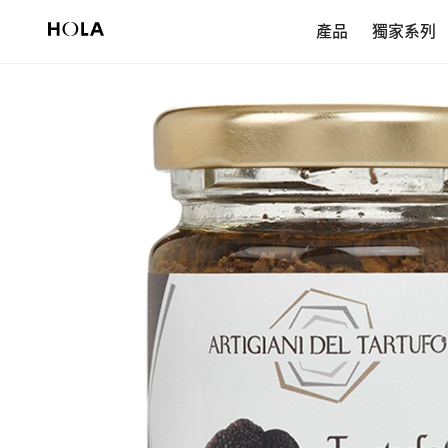
新會員享$200首購券，滿額再免運！
產品
獨家系列