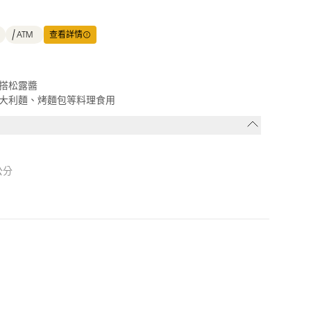
ATM
查看詳情
搭松露醬
大利麵、烤麵包等料理食用
公分