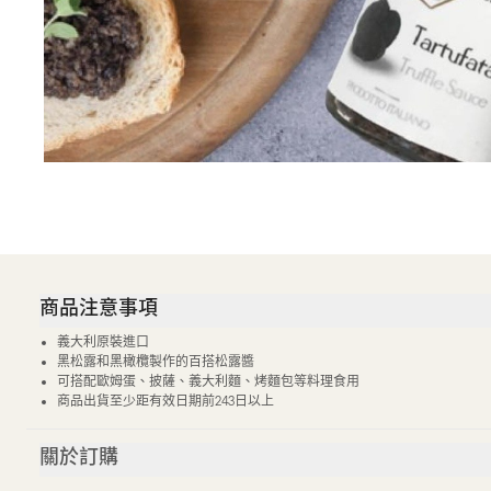
商品注意事項
義大利原裝進口
黑松露和黑橄欖製作的百搭松露醬
可搭配歐姆蛋、披薩、義大利麵、烤麵包等料理食用
商品出貨至少距有效日期前243日以上
關於訂購