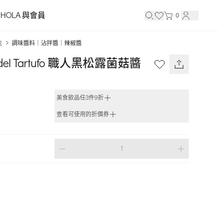
HOLA 與會員
0
包
調味醬料｜沾拌醬｜辣椒醬
 del Tartufo 職人黑松露菌菇醬 
美食飲品任3件9折
查看可使用的折價券