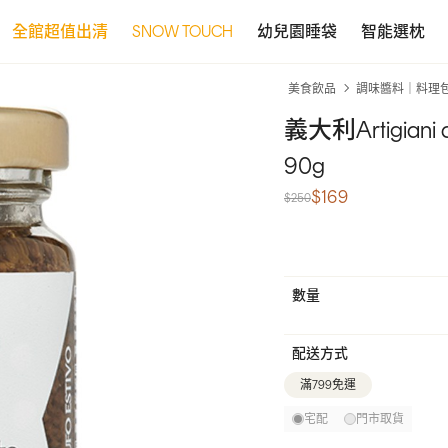
全館超值出清
SNOW TOUCH
幼兒園睡袋
智能選枕
美食飲品
調味醬料｜料理
義大利Artigiani
90g
$169
$250
數量
配送方式
滿799免運
宅配
門市取貨