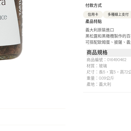
付款方式
信用卡
多種線上支付
產品特點
義大利原裝進口
黑松露和黑橄欖製作的百
可搭配歐姆蛋、披薩、義
商品規格
商品編號：
016490462
材質：
玻璃
尺寸：
長5，寬5，高7.2
重量：
0.09公斤
產地：
義大利