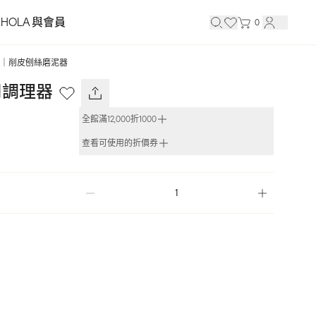
HOLA 與會員
0
｜削皮刨絲磨泥器
用調理器
全館滿12,000折1000
查看可使用的折價券