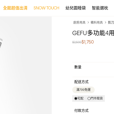
全館超值出清
SNOW TOUCH
幼兒園睡袋
智能選枕
廚房用具
備料用具
剪刀
GEFU多功能4
$1,750
$2,500
數量
配送方式
滿799免運
宅配
門市取貨
付款方式