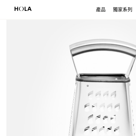
新會員享$200首購券，滿額再免運！
產品
獨家系列