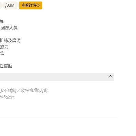
ATM
查看詳情
牌
項國際大獎
粗絲及磨泥
好施力
接盒
性侵蝕
刃/不銹鋼／收集盒/聚丙烯
24.5公分