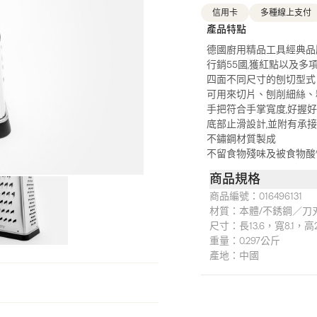
信用卡
多種線上支付
產品特點
德國廚用精品工具經典品
行銷55國,獲紅點以及多
四面不同尺寸的刨切型式
可用來切片、刨削細絲、
手把符合手掌寬度,好握
底部止滑設計,並附有承
不鏽鋼材質製成
不留食物殘味及被食物酸
商品規格
商品編號：
016496131
材質：
本體/不銹鋼／刀
尺寸：
長13.6，寬8.1，高
重量：
0.297公斤
產地：
中國