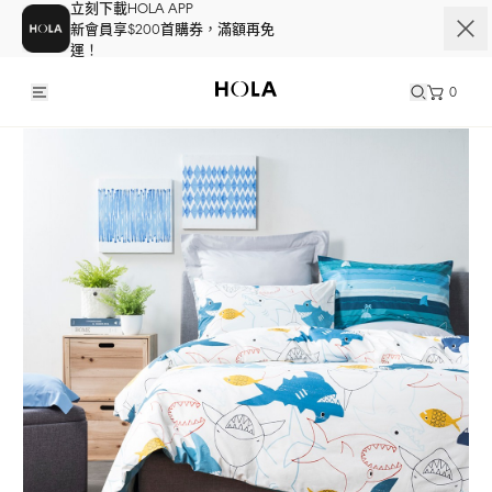
立刻下載HOLA APP
新會員享$200首購券，滿額再免
運！
0