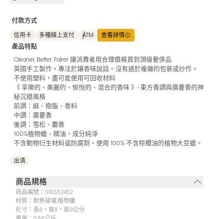
付款方式
信用卡
多種線上支付
ATM
查看詳情
產品特點
Cleaner, Better, Fairer 讓消費者用合理價格買到頂級奢侈品
英國手工製作。專注於讓香味說話。沒有過於複雜的包裝或炒作。
不使用塑料，盡可能使用可回收材料
《 享樂的、美麗的、愉悅的、混合的香味 》- 東方香調與廣藿香的神
秘沉穩風格
前調：麻、樹脂、香料
中調：廣藿香
後調：雪松、麝香
100%植物蠟、精油，成分純淨
不含動物衍生材料或防腐劑。使用 100% 不含棕櫚油的植物大豆蠟。
出清
商品規格
商品編號：
016552452
材質：
耐熱玻璃,植物蠟
尺寸：
長8，寬8，高9公分
重量：
0.56公斤