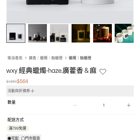
+More
衛浴香氛
擴香｜蠟燭｜融蠟燈
蠟燭｜融蠟燈
wxy 經典蠟燭-haze.廣藿香 & 麻
$564
$1,880
活動與折價券
數量
配送方式
滿799免運
宅配
門市取貨