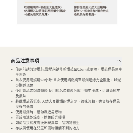
商品注意事項
使用前請剪短燭芯: 點燃前請修剪燭芯至0.5cm或更短，燭芯過長易產
生黑煙
首次使用請燃燒2-3小時: 首次使用請燃燒至蠟燭邊緣完全融化，以減
少隧道現象
使用燭芯勾熄滅蠟燭: 使用燭芯勾將燭芯壓回蠟中撲滅，可避免煙灰
及氣味
將蠟燭放置低處: 天然大豆蠟燭的煙灰少、氣味溫和，適合放在通風
良好的低處
使用蠟燭時，請勿靠近易燃物
置於陰涼乾燥處，避免陽光曝曬
如商品接觸皮膚後出現異常，請諮詢醫生
存放與使用在兒童和寵物接觸不到的地方