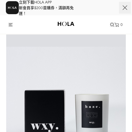
立刻下載HOLA APP
新會員享$200首購券，滿額再免
運！
0