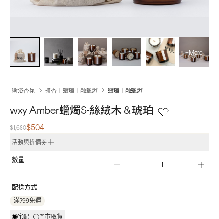
+More
衛浴香氛
擴香｜蠟燭｜融蠟燈
蠟燭｜融蠟燈
wxy Amber蠟燭S-絲絨木 & 琥珀
$504
$1,680
活動與折價券
數量
配送方式
滿799免運
宅配
門市取貨