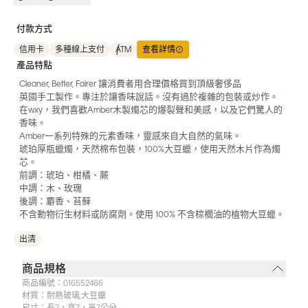
付款方式
信用卡
多種線上支付
ATM
查看詳情
產品特點
Cleaner, Better, Fairer 讓消費者用合理價格買到頂級奢侈品
英國手工製作。專注於讓香味說話。沒有過於複雜的包裝或炒作。
在wxy，我們喜歡Amber木製燭芯的爆裂聲和美感，以及它們驚人的
香味。
Amber一系列特殊的元素香味，靈感來自大自然的氣味。
琥珀厚瓶蠟燭，天然棉布包裝，100%大豆蠟，使用天然木片作為燭
芯。
前調：琥珀、柑橘、蕨
中調：木、玫瑰
後調：麝香、苔蘚
不含動物衍生材料或防腐劑。使用 100% 不含棕櫚油的植物大豆蠟。
出清
商品規格
商品編號：
016552466
材質：
耐熱玻璃,大豆蠟