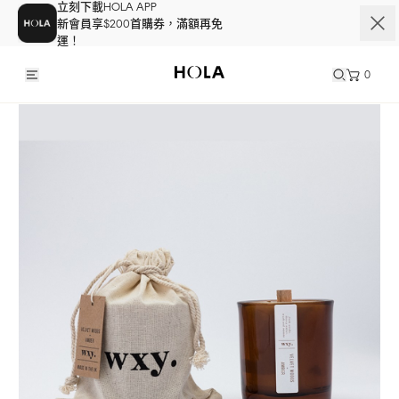
立刻下載HOLA APP
新會員享$200首購券，滿額再免
運！
0