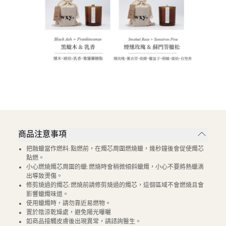
商品注意事項
把融蠟當作燃料: 點燃前，在燭芯周圍燃燒蠟，幾秒鐘後會促使燭芯
點燃。
小心燃燒燭芯周圍的蠟: 燃燒時會稍微傾斜蠟燭，小心不要將熱蠟滴
出導致燙傷。
修剪燒過的燭芯: 燃燒前請修剪燒過的燭芯，這個區域不會燃燒且會
影響蠟燭味道。
使用蠟燭時，請勿靠近易燃物。
置於陰涼乾燥處，避免陽光曝曬
如商品接觸皮膚後出現異常，請諮詢醫生。