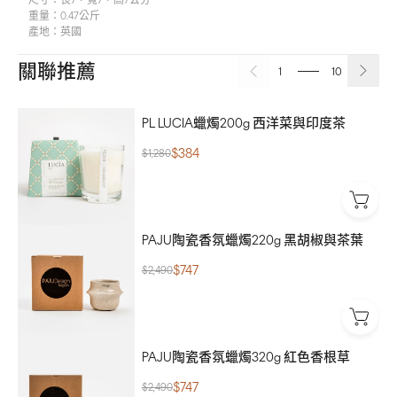
尺寸：
長7，寬7，高7公分
重量：
0.47公斤
產地：
英國
關聯推薦
1
10
PL LUCIA蠟燭200g 西洋菜與印度茶
$384
$1,280
PAJU陶瓷香氛蠟燭220g 黑胡椒與茶葉
$747
$2,490
PAJU陶瓷香氛蠟燭320g 紅色香根草
$747
$2,490