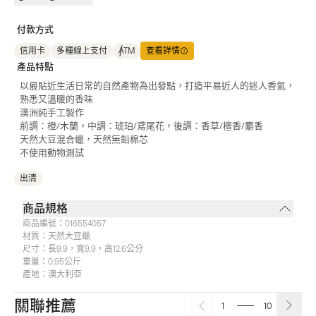
付款方式
信用卡
多種線上支付
ATM
查看詳情
產品特點
以最貼近生活日常的自然產物為出發點，打造平易近人的迷人香氣，
熟悉又溫暖的香味
澳洲純手工製作
前調：橙/木蘭，中調：琥珀/鳶尾花，後調：香草/檀香/麝香
天然大豆混合蠟，天然無鉛棉芯
不使用動物測試
出清
商品規格
商品編號：
016554057
材質：
天然大豆蠟
尺寸：
長9.9，寬9.9，高12.6公分
重量：
0.95公斤
產地：
澳大利亞
關聯推薦
1
10