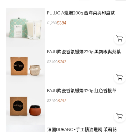
PL LUCIA蠟燭200g 西洋菜與印度茶
$384
$1,280
PAJU陶瓷香氛蠟燭220g 黑胡椒與茶葉
$747
$2,490
PAJU陶瓷香氛蠟燭320g 紅色香根草
$747
$2,490
法國DURANCE手工精油蠟燭-茉莉花