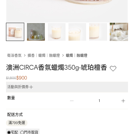
+More
衛浴香氛
擴香｜蠟燭｜融蠟燈
蠟燭｜融蠟燈
澳洲CIRCA香氛蠟燭350g-琥珀檀香
$900
$1,800
活動與折價券
數量
配送方式
滿799免運
宅配
門市取貨