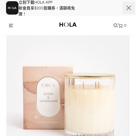
立刻下載HOLA APP
新會員享$200首購券，滿額再免
運！
0