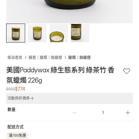
衛浴香氛
擴香｜蠟燭｜融蠟燈
蠟燭｜融蠟燈
美國Paddywax 綠生態系列 綠茶竹 香
氛蠟燭 226g
$774
$900
活動與折價券
數量
配送方式
滿799免運