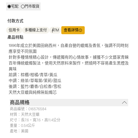
宅配
門市取貨
付款方式
信用卡
多種線上支付
ATM
查看詳情
產品特點
1996年成立於美國田納西州，自產自營的蠟燭及香氛，強調不同時刻
應享受不同氛圍
針對多種情境精心設計，傳遞獨有的心情故事，擄獲不少文藝家青睞
百年傳統蠟燭製法，使用天然原料來製作，燃燒時不容易產生黑煙及
異味
前調：棕櫚/柑橘/青草/黃瓜
中調：綠茶/草莓葉/茉莉/甜瓜
後調：藍竹/麝香/白松香/雪松
天然大豆蠟與純棉無鉛燭芯
商品規格
商品編號：
016576584
材質：
天然大豆蠟
尺寸：
長7.6，寬7.6，高11.4公分
重量：
0.54公斤
產地：
美國