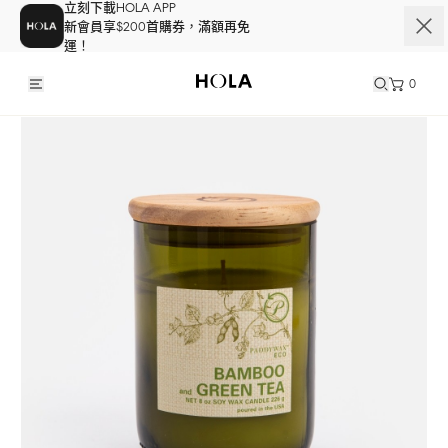
立刻下載HOLA APP
新會員享$200首購券，滿額再免
運！
0