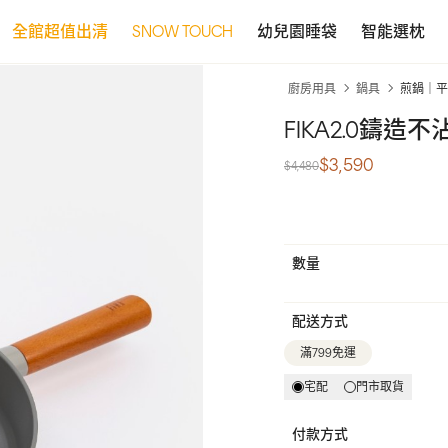
全館超值出清
SNOW TOUCH
幼兒園睡袋
智能選枕
廚房用具
鍋具
煎鍋｜平
FIKA2.0鑄造
$3,590
$4,480
數量
配送方式
滿799免運
宅配
門市取貨
付款方式