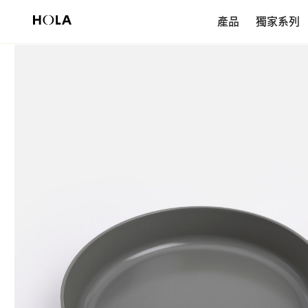
新會員享$200首購券，滿額再免運！
產品
獨家系列