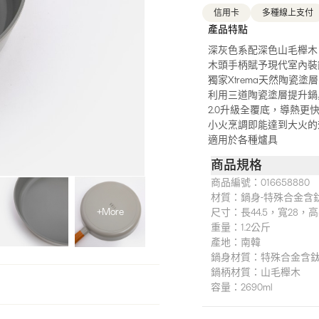
信用卡
多種線上支付
產品特點
深灰色系配深色山毛櫸木
木頭手柄賦予現代室內裝
獨家Xtrema天然陶瓷塗層
利用三道陶瓷塗層提升鍋
2.0升級全覆底，導熱更
小火烹調即能達到大火的
適用於各種爐具
商品規格
商品編號：
016658880
材質：
鍋身-特殊合金含鈦
+More
尺寸：
長44.5，寬28，高
重量：
1.2公斤
產地：
南韓
鍋身材質：特殊合金含鈦
鍋柄材質：山毛櫸木
容量：2690ml