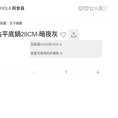
HOLA 與會員
0
底鍋｜玉子燒鍋
不沾平底鍋28CM-暗夜灰
全館滿12,000折1000
查看可使用的折價券