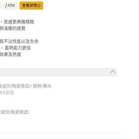
ATM
查看詳情
，質感更典雅精緻
飾溫暖的感覺
具不沾性能以及生命
快，蓄熱能力更佳
效果及熟度
成份(陶瓷噴塗)/ 鍋柄-櫸木
5.5公分
成份(陶瓷噴塗)