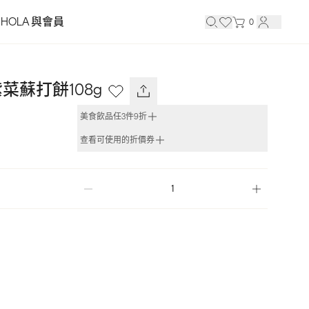
HOLA 與會員
0
菜蘇打餅108g
美食飲品任3件9折
查看可使用的折價券