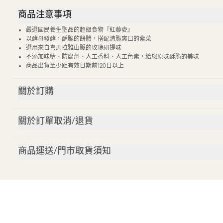
商品注意事項
嚴選國民養生聖品的超級食物『紅藜麥』
以酵母發酵，酥脆的餅體，搭配清脆爽口的紫菜
選用來自喜馬拉雅山脈的玫瑰研提味
不添加味精、防腐劑、人工香料、人工色素，給您原味酥脆的美味
商品出貨至少距有效日期前120日以上
關於訂購
關於訂單取消/退貨
商品運送/門市取貨須知