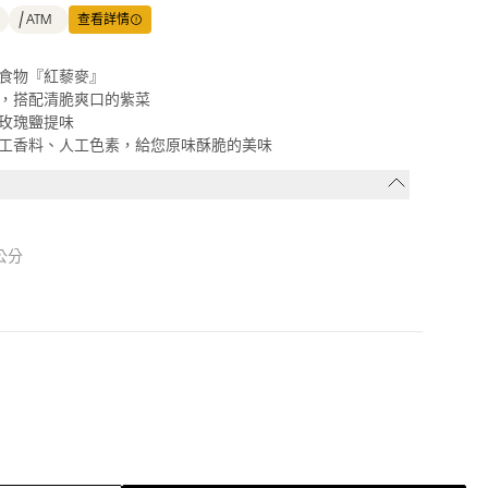
ATM
查看詳情
食物『紅藜麥』
，搭配清脆爽口的紫菜
玫瑰鹽提味
工香料、人工色素，給您原味酥脆的美味
公分