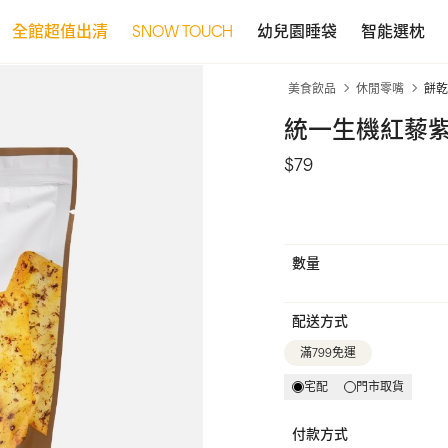
全館超值出清
SNOW TOUCH
幼兒園睡袋
智能選枕
美食飲品
休閒零嘴
餅乾
統一生機紅藜紫
$79
數量
配送方式
滿799免運
宅配
門市取貨
付款方式