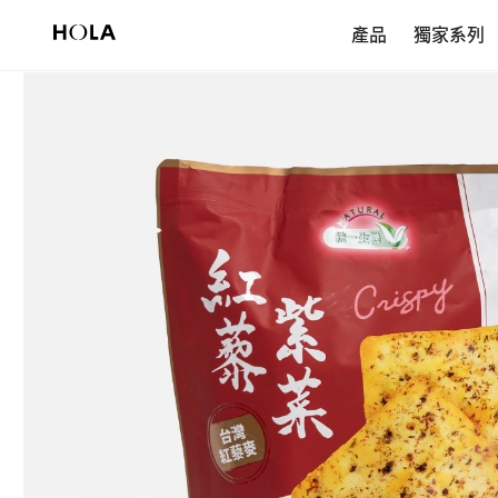
新會員享$200首購券，滿額再免運！
產品
獨家系列