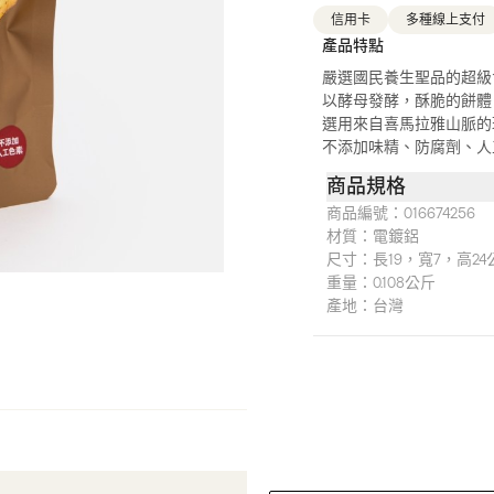
信用卡
多種線上支付
產品特點
嚴選國民養生聖品的超級
以酵母發酵，酥脆的餅體
選用來自喜馬拉雅山脈的
不添加味精、防腐劑、人
商品規格
商品編號：
016674256
材質：
電鍍鋁
尺寸：
長19，寬7，高24
重量：
0.108公斤
產地：
台灣