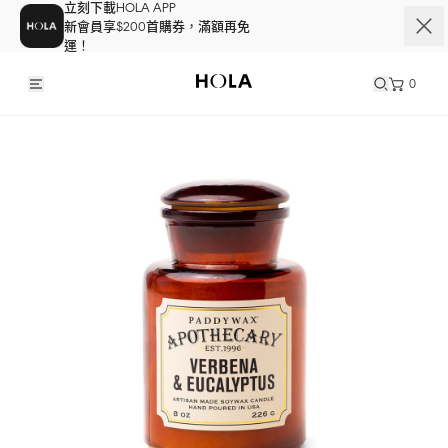
立刻下載HOLA APP
新會員享$200首購券，滿額再免
運！
0