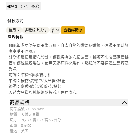
宅配
門市取貨
付款方式
信用卡
多種線上支付
ATM
查看詳情
產品特點
1996年成立於美國田納西州，自產自營的蠟燭及香氛，強調不同時刻
應享受不同氛圍
針對多種情境精心設計，傳遞獨有的心情故事，擄獲不少文藝家青睞
百年傳統蠟燭製法，使用天然原料來製作，燃燒時不容易產生黑煙及
異味
前調：甜橙/檸檬/佛手柑
中調：桉樹/馬鞭草/天竺葵/橙花
後調：麝香/綠葉/鈴蘭/苦橙葉
天然大豆蠟與純棉無鉛燭芯，使用安心
商品規格
商品編號：
016676861
材質：
天然大豆蠟
尺寸：
長7.6，寬7.6，高12.7公分
重量：
0.54公斤
產地：
美國