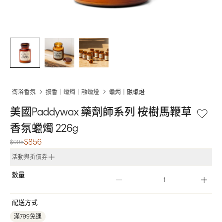
衛浴香氛
擴香｜蠟燭｜融蠟燈
蠟燭｜融蠟燈
美國Paddywax 藥劑師系列 桉樹馬鞭草 
香氛蠟燭 226g
$856
$995
活動與折價券
數量
配送方式
滿799免運