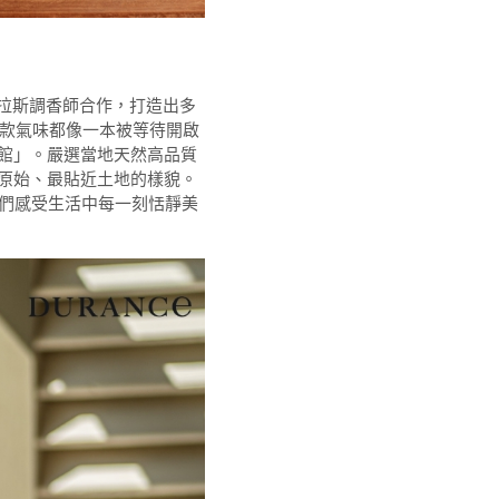
國格拉斯調香師合作，打造出多
一款氣味都像一本被等待開啟
館」。嚴選當地天然高品質
原始、最貼近土地的樣貌。
人們感受生活中每一刻恬靜美