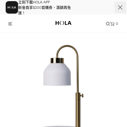
立刻下載HOLA APP
新會員享$200首購券，滿額再免
運！
0