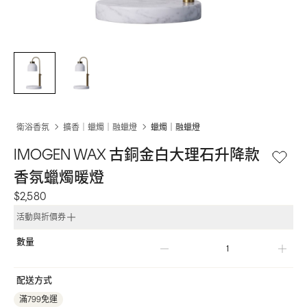
衛浴香氛
擴香｜蠟燭｜融蠟燈
蠟燭｜融蠟燈
IMOGEN WAX 古銅金白大理石升降款
香氛蠟燭暖燈
$2,580
活動與折價券
數量
配送方式
滿799免運