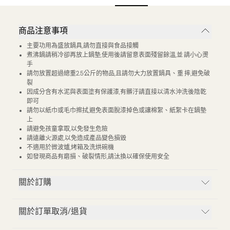
商品注意事項
主要功用為盛放鍋具,請勿直接與食品接觸
煮沸鍋請稍冷卻再放上鍋墊,使用後請留意表面殘留餘溫,並 請小心燙
手
請勿放置超過總重2.5公斤的物品,且請勿大力放置鍋具、重 摔,避免破
裂
因成分含有水泥與表面塗有保護漆,有髒汙請直接以清水沖洗後陰乾
即可
請勿以紙巾或毛巾擦拭,避免表面脫漆掉色或讓棉絮、紙絮卡在鍋墊
上
請避免孩童拿取,以免發生危險
請遠離火源處,以免造成產品變色損毀
不適用於微波爐,烤箱及洗烘碗機
如發現商品有磨損、破裂情形,請汰換以確保使用安全
關於訂購
關於訂單取消/退貨