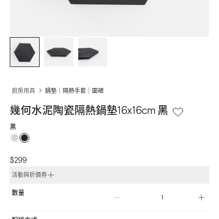
廚房用具
鍋墊｜隔熱手套｜圍裙
幾何水泥陶瓷隔熱鍋墊16x16cm 黑
黑
$299
活動與折價券
數量