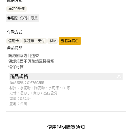
配送方式
滿799免運
宅配
門市取貨
付款方式
信用卡
多種線上支付
ATM
查看詳情
產品特點
簡約俐落幾何造型
保護桌面不與熱鍋直接接觸
環保材質
商品規格
商品編號：
016760355
材質：
水泥粉、陶瓷粉、水泥漆、PU漆
尺寸：
長18.5，寬16，高1.2公分
重量：
0.3公斤
產地：
台灣
使用說明
購買須知