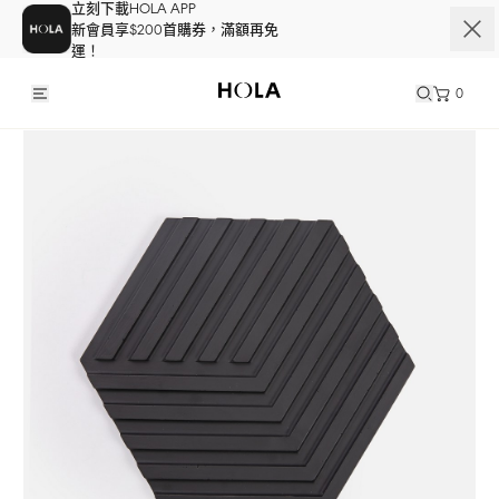
立刻下載HOLA APP
新會員享$200首購券，滿額再免
運！
0