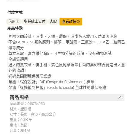
付款方式
信用卡
多種線上支付
ATM
查看詳情
產品特點
國際大師設計，時尚、天然、環保，時尚名人愛用天然清潔潮牌
不含PARABENS類防腐劑、鄰苯二甲酸鹽，三氯沙、EDTA乙二胺四乙
酸等成分
草本萃取，富含維他命E。可生物分解的成份，沒有動物測試
全膚質適用
迷人的薰衣草、佛手柑、紫色鼠尾草及洋甘菊的夢幻結合竟是出人意
外的協調 !
通過美國環境保護局認證
榮獲「環保設計」DfE (Design for Environment) 標章
榮獲「從搖籃到搖籃」(cradle to cradle) 全球性的環保認證
商品規格
商品編號：
016764950
材質：
塑膠罐
尺寸：
長10，寬10，高20公分
重量：
0.3公斤
產地：
美國
容量：354 Ml