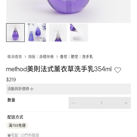
衛浴香氛
頭髮｜身體保養
香皂｜肥皂｜洗手乳
method美則法式薰衣草洗手乳354ml
$219
活動與折價券
數量
配送方式
滿799免運
宅配
門市取貨