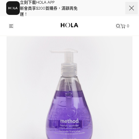
立刻下載HOLA APP
新會員享$200首購券，滿額再免
運！
0