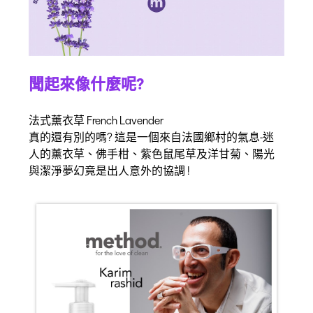
聞起來像什麼呢?
法式薰衣草 French Lavender
真的還有別的嗎? 這是一個來自法國鄉村的氣息-迷
人的薰衣草、佛手柑、紫色鼠尾草及洋甘菊、陽光
與潔淨夢幻竟是出人意外的協調 !