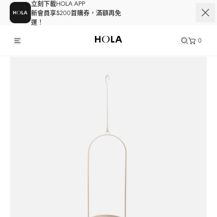
立刻下載HOLA APP
新會員享$200首購券，滿額再免
運！
0