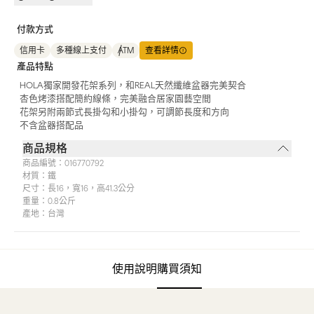
付款方式
信用卡
多種線上支付
ATM
查看詳情
產品特點
HOLA獨家開發花架系列，和REAL天然纖維盆器完美契合
杏色烤漆搭配簡約線條，完美融合居家園藝空間
花架另附兩節式長掛勾和小掛勾，可調節長度和方向
不含盆器搭配品
商品規格
商品編號：
016770792
材質：
鐵
尺寸：
長16，寬16，高41.3公分
重量：
0.8公斤
產地：
台灣
使用說明
購買須知