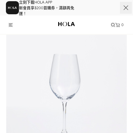
立刻下載HOLA APP
新會員享$200首購券，滿額再免
運！
0