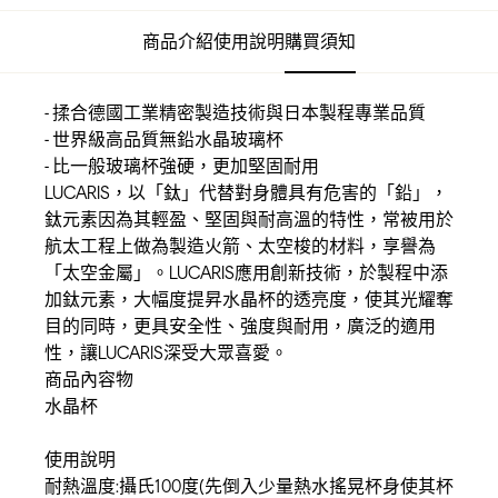
商品介紹
使用說明
購買須知
- 揉合德國工業精密製造技術與日本製程專業品質
- 世界級高品質無鉛水晶玻璃杯
- 比一般玻璃杯強硬，更加堅固耐用
LUCARIS，以「鈦」代替對身體具有危害的「鉛」，
鈦元素因為其輕盈、堅固與耐高溫的特性，常被用於
航太工程上做為製造火箭、太空梭的材料，享譽為
「太空金屬」。LUCARIS應用創新技術，於製程中添
加鈦元素，大幅度提昇水晶杯的透亮度，使其光耀奪
目的同時，更具安全性、強度與耐用，廣泛的適用
性，讓LUCARIS深受大眾喜愛。
商品內容物
水晶杯
使用說明
耐熱溫度:攝氏100度(先倒入少量熱水搖晃杯身使其杯