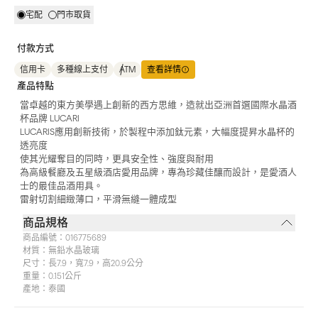
宅配
門市取貨
付款方式
信用卡
多種線上支付
ATM
查看詳情
產品特點
當卓越的東方美學遇上創新的西方思維，造就出亞洲首選國際水晶酒
杯品牌 LUCARI
LUCARIS應用創新技術，於製程中添加鈦元素，大幅度提昇水晶杯的
透亮度
使其光耀奪目的同時，更具安全性、強度與耐用
為高級餐廳及五星級酒店愛用品牌，專為珍藏佳釀而設計，是愛酒人
士的最佳品酒用具。
雷射切割細緻薄口，平滑無縫一體成型
商品規格
商品編號：
016775689
材質：
無鉛水晶玻璃
尺寸：
長7.9，寬7.9，高20.9公分
重量：
0.151公斤
產地：
泰國