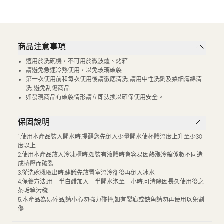
商品注意事項
適用於洗碗機，不可用於微波爐、烤箱
請避免急速冷熱使用，以免玻璃破裂
第一次使用前和每次使用後請徹底清洗, 請用中性洗劑及柔細海綿清
洗, 避免刮傷商品
如發現商品有破裂情形請立即汰換以確保使用安全。
保固說明
1.使用本產品裝入開水時,提醒您先倒入少量開水使杯體溫度上升至少30
度以上
2.使用本產品放入冷凍櫃時,如裝有液體時會容易因熱漲冷縮係數不同造
成擠壓而破裂
3.從洗碗機取出時,建議先放置室溫冷卻後再倒入冰水
4.保養方法:用一半白醋加入一半開水泡至一小時,可清除因長久使用後之
茶垢等污穢
5.本產品為易碎品,請小心勿強力碰撞,如有裂痕或缺角請勿再使用以免割
傷