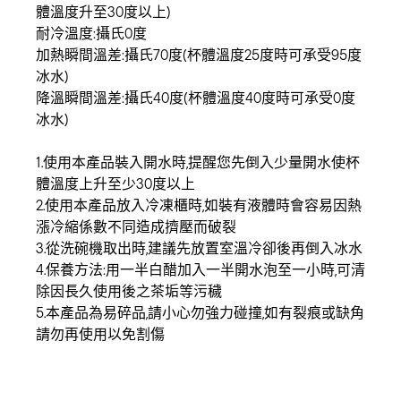
體溫度升至30度以上)
耐冷溫度:攝氏0度
加熱瞬間溫差:攝氏70度(杯體溫度25度時可承受95度
冰水)
降溫瞬間溫差:攝氏40度(杯體溫度40度時可承受0度
冰水)
1.使用本產品裝入開水時,提醒您先倒入少量開水使杯
體溫度上升至少30度以上
2.使用本產品放入冷凍櫃時,如裝有液體時會容易因熱
漲冷縮係數不同造成擠壓而破裂
3.從洗碗機取出時,建議先放置室溫冷卻後再倒入冰水
4.保養方法:用一半白醋加入一半開水泡至一小時,可清
除因長久使用後之茶垢等污穢
5.本產品為易碎品,請小心勿強力碰撞,如有裂痕或缺角
請勿再使用以免割傷