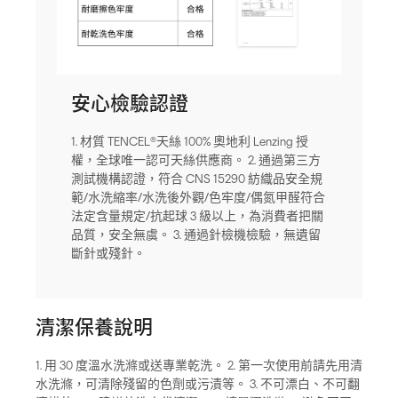
安心檢驗認證
1. 材質 TENCEL®天絲 100% 奧地利 Lenzing 授
權，全球唯一認可天絲供應商。 2. 通過第三方
測試機構認證，符合 CNS 15290 紡織品安全規
範/水洗縮率/水洗後外觀/色牢度/偶氮甲醛符合
法定含量規定/抗起球 3 級以上，為消費者把關
品質，安全無虞。 3. 通過針檢機檢驗，無遺留
斷針或殘針。
清潔保養說明
1. 用 30 度溫水洗滌或送專業乾洗。 2. 第一次使用前請先用清
水洗滌，可清除殘留的色劑或污漬等。 3. 不可漂白、不可翻