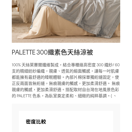
PALETTE 300織素色天絲涼被
100% 天絲萊賽爾纖維製成，結合專櫃級高密度 300 織紗/ 60
支的精細紡紗編織，親膚、透氣的緞面觸感，讓每一吋肌膚
都能擁有最舒適的睡眠體驗。內部片棉採單獨絎縫固定，使
正反兩面皆無絎縫，無痕親膚的觸感，更加柔滑舒適。 無痕
親膚的觸感，更加柔滑舒適。搭配取材自台灣在地風景色彩
的 PALETTE 色系，為臥室奠定柔和、細緻的純粹基調。( 、