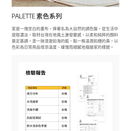
PALETTE 素色系列
家是一塊空白的畫布，捧著名為大自然的調色盤，從生活中
提取濃淡，取材台灣在地風土激發靈感，以柔和純粹的顏料
奠定基調。塗一抹澄澈如海的藍、點一株溫潤如穗的黃，以
色彩為日常用品增添溫度、緩慢而細膩地描繪家的樣貌。