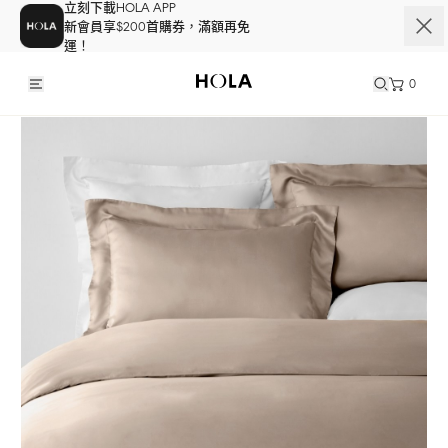
立刻下載HOLA APP
新會員享$200首購券，滿額再免
運！
0