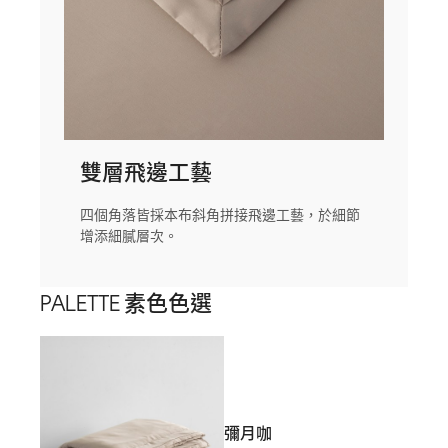
雙層飛邊工藝
四個角落皆採本布斜角拼接飛邊工藝，於細節
增添細膩層次。
PALETTE 素色色選
彌月咖