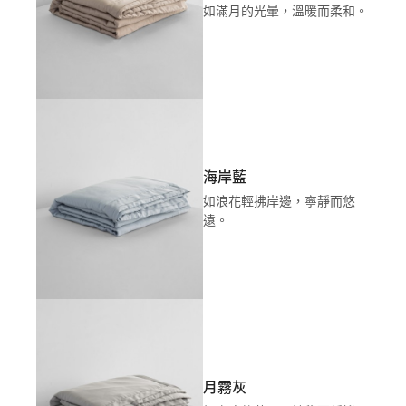
如滿月的光暈，溫暖而柔和。
海岸藍
如浪花輕拂岸邊，寧靜而悠
遠。
月霧灰