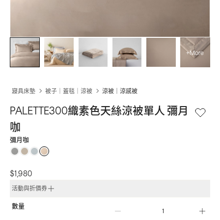
+More
寢具床墊
被子｜蓋毯｜涼被
涼被｜涼感被
PALETTE300織素色天絲涼被單人 彌月
咖
彌月咖
$1,980
活動與折價券
數量