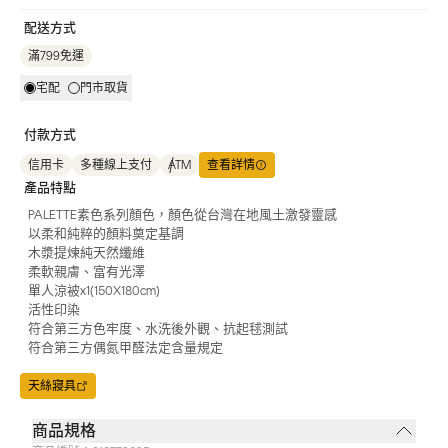
配送方式
滿799免運
宅配
門市取貨
付款方式
信用卡
多種線上支付
ATM
查看詳情
產品特點
PALETTE素色系列顏色，顏色從台灣在地風土激發靈感
以柔和純粹的顏料奠定基調
木漿提煉純天然纖維
柔軟親膚、富有光澤
單人涼被x1(150X180cm)
活性印染
符合第三方色牢度、水洗後外觀、抗起毬測試
符合第三方偶氮甲醛法定含量規定
天絲寢具
商品規格