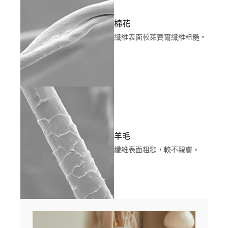
棉花
纖維表面較萊賽爾纖維粗糙。
羊毛
纖維表面粗糙，較不親膚。