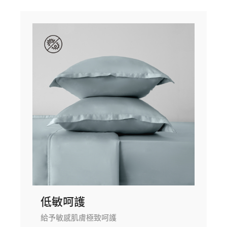
低敏呵護
給予敏感肌膚極致呵護