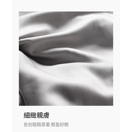
細緻親膚
告別粗糙厚重 輕盈好眠