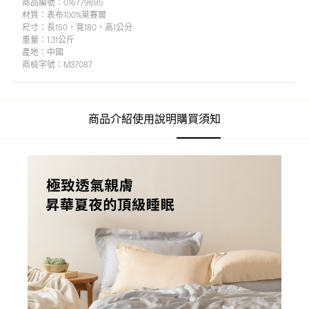
商品編號：
016779695
材質：
表布100%萊賽爾
尺寸：
長150，寬180，高1公分
重量：
1.31公斤
產地：
中國
商檢字號：
M37087
商品介紹
使用說明
購買須知