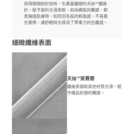
採用精細紡紗技術，生產最纖細的天絲™纖維
紗，賦予面料光滑柔軟、如絲綢般的觸感，輕
柔撫過肌膚時，如同羽毛般的輕盈感，不易產
生摩擦，讓舒眠時光增添了零重力的包覆感。
細緻纖維表面
天絲™萊賽爾
纖維表面較其他材質光滑，賦
予織品舒適的觸感。