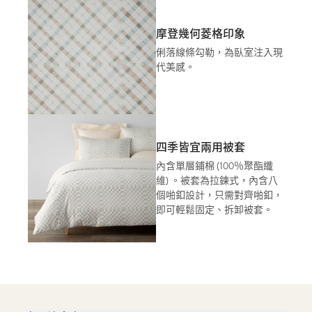
摩登幾何菱格印象
俐落線條勾勒，為臥室注入現
代美感。
四季皆宜兩用被套
內含單層鋪棉 (100％聚酯纖
維) 。被套為拉鍊式，內含八
個啪釦設計，只需對齊啪釦，
即可輕鬆固定、拆卸被套。