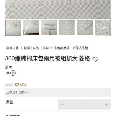
+More
寢具床墊
枕套｜床包｜被套
床包兩用被｜四件式床組
300織純棉床包兩用被組加大 菱格
加大
$2,808
$4,680
活動與折價券
數量