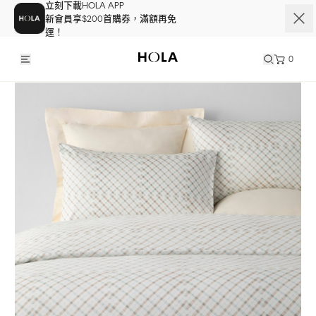
立刻下載HOLA APP
新會員享$200首購券，滿額再免
運！
0