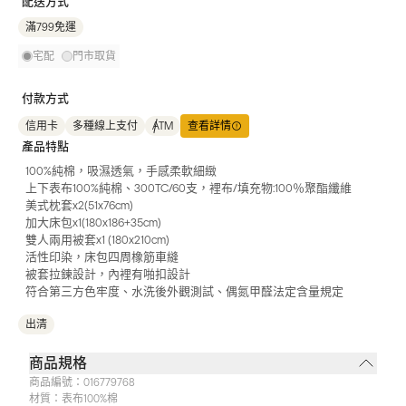
配送方式
滿799免運
宅配
門市取貨
付款方式
信用卡
多種線上支付
ATM
查看詳情
產品特點
100%純棉，吸濕透氣，手感柔軟細緻
上下表布100%純棉、300TC/60支，裡布/填充物:100％聚酯纖維
美式枕套x2(51x76cm)
加大床包x1(180x186+35cm)
雙人兩用被套x1 (180x210cm)
活性印染，床包四周橡筋車縫
被套拉鍊設計，內裡有啪扣設計
符合第三方色牢度、水洗後外觀測試、偶氮甲醛法定含量規定
出清
商品規格
商品編號：
016779768
材質：
表布100%棉