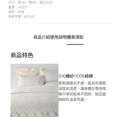
尺寸：
長180，寬186，高35公分
重量：
3.6公斤
產地：
台灣
商檢字號：
M37087
商品介紹
使用說明
購買須知
商品特色
300織紗/100%純棉
柔軟細緻的手感，能好的調節
溫度和濕度，讓身體在整夜睡
眠中保持乾爽不悶熱，給您最
純粹的溫柔呵護。