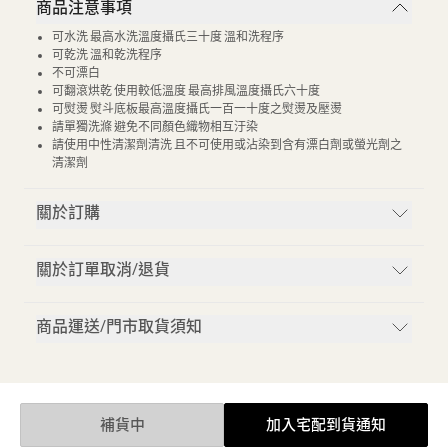
商品注意事項
可水洗 最高水洗溫度攝氏三十度 溫和洗程序
可乾洗 溫和乾洗程序
不可漂白
可翻滾烘乾 使用較低溫度 最高排風溫度攝氏六十度
可熨燙 熨斗底板最高溫度攝氏一百一十度之熨燙及壓燙
請單獨洗滌 避免不同顏色織物相互汙染
請使用中性清潔劑清洗 且不可使用或沾染到含有漂白劑或螢光劑之
清潔劑
關於訂購
關於訂單取消/退貨
商品運送/門市取貨須知
補貨中
加入宅配到貨通知