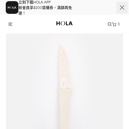
立刻下載HOLA APP
新會員享$200首購券，滿額再免
運！
0