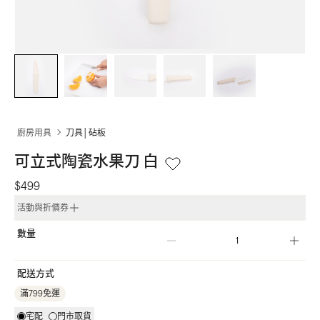
廚房用具
刀具│砧板
可立式陶瓷水果刀 白
$499
活動與折價券
數量
配送方式
滿799免運
宅配
門市取貨