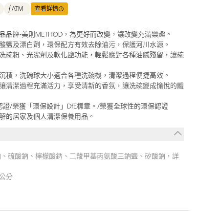
ATM
查看詳情
品品牌-美則METHOD，為更好而改變，讓改變充滿樂趣。
酸鹽及漂白劑，環保配方有效去除油污，保護河川水源。
洗碗粉、光潔劑及軟化鹽功能，輕鬆應對各種油膩殘留，讓碗
沉積，洗碗球大小適合各種洗碗機，清潔過程便捷高效。
讓清潔過程充滿活力，享受清新的香氛，讓洗碗變成愉悅的體
認證/榮獲「環保設計」DfE標章。/榮獲全球性的環保認證
解的居家及個人清潔保養用品。
鈉、硫酸鈉、檸檬酸鈉、二羧甲基丙氨酸三鈉鹽、矽酸鈉，詳
3公分