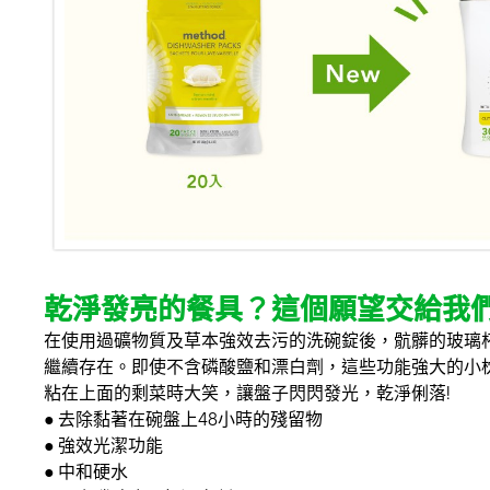
乾淨發亮的餐具？這個願望交給我們
在使用過礦物質及草本強效去污的洗碗錠後，骯髒的玻璃
繼續存在。即使不含磷酸鹽和漂白劑，這些功能強大的小
粘在上面的剩菜時大笑，讓盤子閃閃發光，乾淨俐落!
● 去除黏著在碗盤上48小時的殘留物
● 強效光潔功能
● 中和硬水