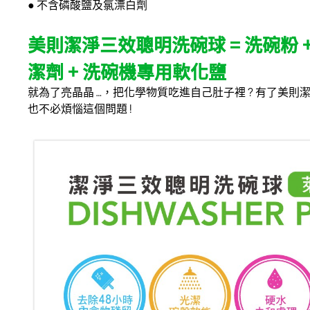
● 不含磷酸鹽及氯漂白劑
美則潔淨三效聰明洗碗球 = 洗碗粉 
潔劑 + 洗碗機專用軟化鹽
就為了亮晶晶 …，把化學物質吃進自己肚子裡 ? 有了美
也不必煩惱這個問題 !