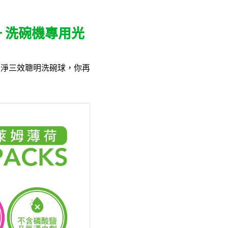
+ 洗碗機專用光
則潔淨三效聰明洗碗球，你再