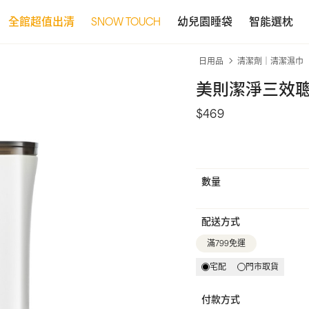
全館超值出清
SNOW TOUCH
幼兒園睡袋
智能選枕
日用品
清潔劑｜清潔濕巾
美則潔淨三效聰
$469
數量
配送方式
滿799免運
宅配
門市取貨
付款方式