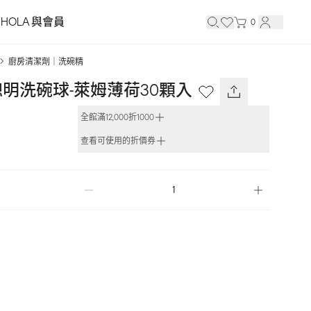
HOLA 與會員
0
廚房清潔劑｜洗碗精
明洗碗球-萊姆薄荷30顆入
全館滿12,000折1000
查看可使用的折價券