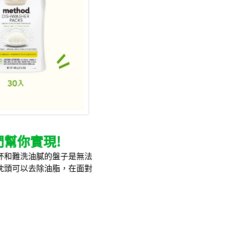
幫你實現!
杯和難洗油膩的盤子是無法
枕頭可以去除油脂，在面對