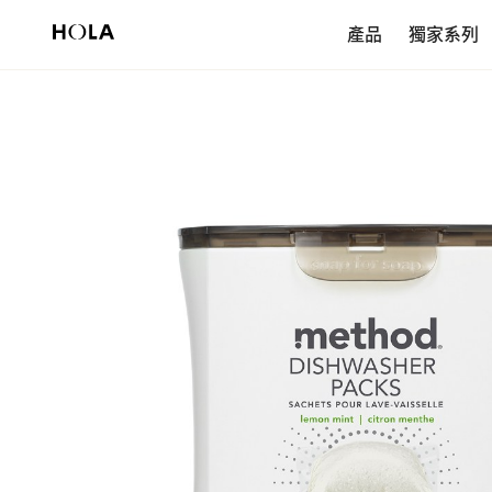
新會員享$200首購券，滿額再免運！
產品
獨家系列