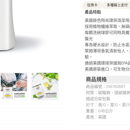
信用卡
多種線上支付
產品特點
美國綠色時尚環保清潔用
採用植物纖維萃取，無磷
每顆洗碗球即可同時具備
盤光
專為硬水設計，防止水垢
萊姆薄荷香氣清新怡人，
驗。
通過美國環境保護局EPA
美國原裝進口，可生物分
商品規格
+More
商品編號：
016783887
材質：
碳酸鈉、過碳酸
細成分如包裝
尺寸：
長10，寬10，高1
重量：
0.48公斤
產地：
美國