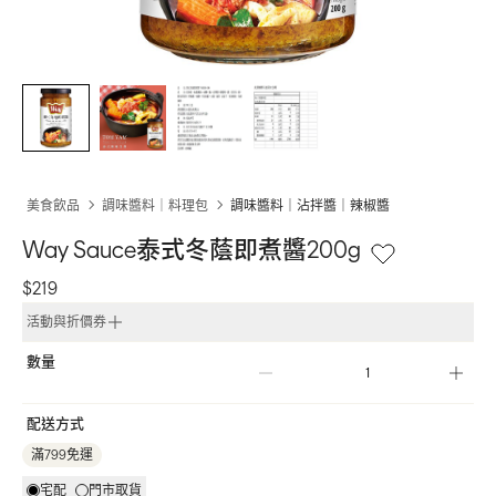
美食飲品
調味醬料｜料理包
調味醬料｜沾拌醬｜辣椒醬
Way Sauce泰式冬蔭即煮醬200g
$219
活動與折價券
數量
配送方式
滿799免運
宅配
門市取貨