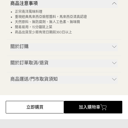
商品注意事項
正宗南洋風味料理
重現經典馬來西亞娘惹醬料，馬來西亞清真認證
天然原料、無防腐劑、無人工色素、無味精
簡易易用，15分鐘就上菜
商品出貨至少距有效日期前360日以上
關於訂購
關於訂單取消/退貨
商品運送/門市取貨須知
立即購買
加入購物車