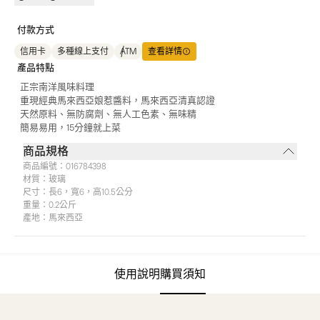
付款方式
信用卡
多種線上支付
ATM
查看詳情
產品特點
正宗南洋風味料理
重現經典馬來西亞娘惹醬料，馬來西亞清真認證
天然原料、無防腐劑、無人工色素、無味精
簡易易用，15分鐘就上菜
商品規格
商品編號：
016784398
材質：
玻璃
尺寸：
長6，寬6，高10.5公分
重量：
0.2公斤
產地：
馬來西亞
使用說明
購買須知