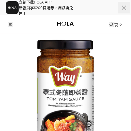
立刻下載HOLA APP
新會員享$200首購券，滿額再免
運！
0