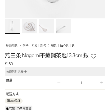
餐茶用具
筷子｜刀叉｜匙勺
餐匙｜點心匙｜匙
燕三条 Nagomi不鏽鋼茶匙13.3cm 銀
$169
活動與折價券
數量
配送方式
滿799免運
宅配
門市取貨