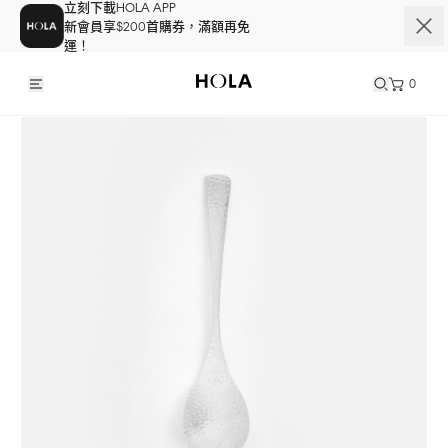
立刻下載HOLA APP
新會員享$200首購券，滿額再免
運！
0