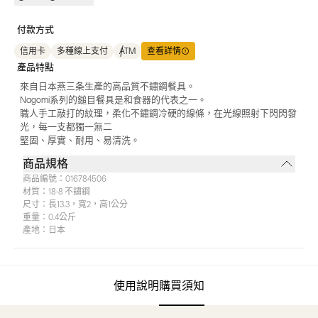
付款方式
信用卡
多種線上支付
ATM
查看詳情
產品特點
來自日本燕三条生產的高品質不鏽鋼餐具。
Nagomi系列的鎚目餐具是和食器的代表之一。
職人手工敲打的紋理，柔化不鏽鋼冷硬的線條，在光線照射下閃閃發
光，每一支都獨一無二
堅固、厚實、耐用、易清洗。
商品規格
商品編號：
016784506
材質：
18-8 不鏽鋼
尺寸：
長13.3，寬2，高1公分
重量：
0.4公斤
產地：
日本
使用說明
購買須知