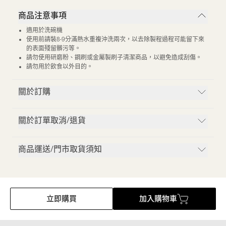
商品注意事項
適用於洗碗機
使用前請裝8-9分滿熱水重複沖洗兩次，以去除製程過程可能留下來
的表面殘留髒污等。
請勿使用研磨粉、鋼刷或金屬製刷子清潔商品，以避免造成刮傷。
請勿用於飲食以外目的。
關於訂購
關於訂單取消/退貨
商品運送/門市取貨須知
立即購買
加入購物車