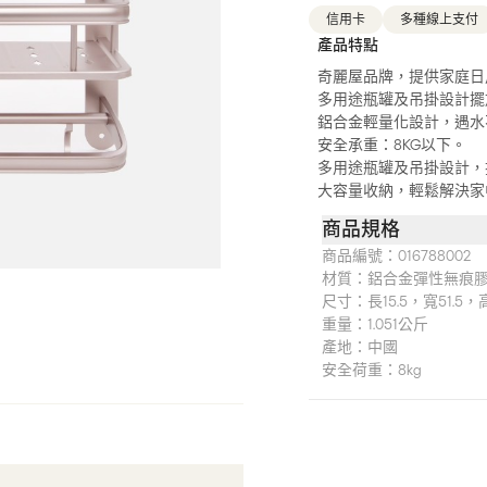
信用卡
多種線上支付
產品特點
奇麗屋品牌，提供家庭日
多用途瓶罐及吊掛設計擺
鋁合金輕量化設計，遇水
安全承重：8KG以下。
多用途瓶罐及吊掛設計，
大容量收納，輕鬆解決家
商品規格
商品編號：
016788002
材質：
鋁合金彈性無痕膠
尺寸：
長15.5，寬51.5
重量：
1.051公斤
產地：
中國
安全荷重：8kg