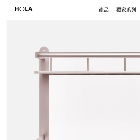
新會員享$200首購券，滿額再免運！
產品
獨家系列