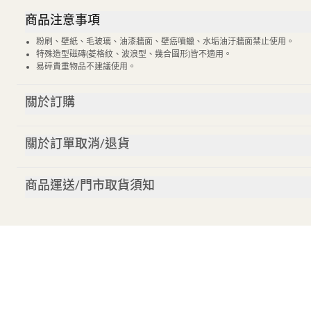
商品注意事項
粉刷、壁紙、毛玻璃、油漆牆面、壁癌噴蠟、水垢油汙牆面禁止使用。
特殊造型磁磚(菱格紋、波浪型、幾合圖形)皆不適用。
易碎貴重物品不建議使用。
關於訂購
關於訂單取消/退貨
商品運送/門市取貨須知