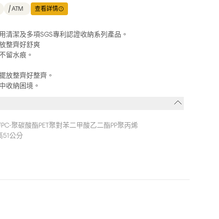
ATM
查看詳情
用清潔及多項SGS專利認證收納系列產品。
放整齊好舒爽
不留水痕。
擺放整齊好整齊。
中收納困境。
PC-聚碳酸酯PET聚對苯二甲酸乙二酯PP聚丙烯
，高51公分