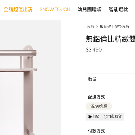
全館超值出清
SNOW TOUCH
幼兒園睡袋
智能選枕
收納
收納架｜壁掛收納
無鋁倫比精緻雙
$3,490
數量
配送方式
滿799免運
宅配
門市取貨
付款方式