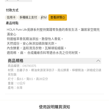
付款方式
信用卡
多種線上支付
ATM
查看詳情
產品特點
HOLA Pure Life覓靜系列堅持實踐零負擔的香氛生活，讓居家空間充
滿安心
特選植萃香氛精油添加，散發怡人香氣。
天然成份，安心無添加磷與螢光劑。
內含酵素，溫和清洗衣物，瓦解頑垢細菌。
適用棉 、麻、 合成纖維衣料等適合水洗之任何材質。
商品規格
商品編號：
016790375
材質：
去離子水、椰油來源潔淨因子、南瓜酵素、檸檬精油，詳細成分請
見包裝
尺寸：
長8.5，寬8.5，高28公分
重量：
1.0公斤
產地：
台灣
使用說明
購買須知