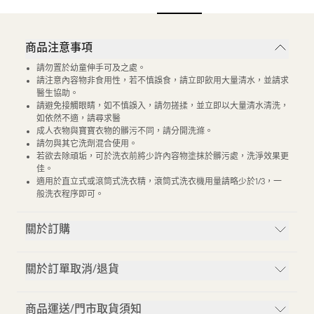
商品注意事項
請勿置於幼童伸手可及之處。
請注意內容物非食用性，若不慎誤食，請立即飲用大量清水，並請求
醫生協助。
請避免接觸眼睛，如不慎誤入，請勿搓揉，並立即以大量清水清洗，
如依然不適，請尋求醫
成人衣物與寶寶衣物的髒污不同，請分開洗滌。
請勿與其它洗劑混合使用。
若欲去除頑垢，可於洗衣前將少許內容物塗抹於髒污處，洗淨效果更
佳。
適用於直立式或滾筒式洗衣精，滖筒式洗衣機用量請略少於1/3，一
般洗衣程序即可。
關於訂購
關於訂單取消/退貨
商品運送/門市取貨須知