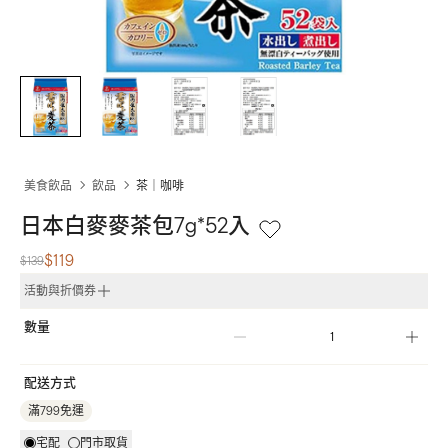
美食飲品
飲品
茶｜咖啡
日本白麥麥茶包7g*52入
$119
$139
活動與折價券
數量
配送方式
滿799免運
宅配
門市取貨