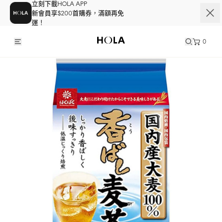
立刻下載HOLA APP
新會員享$200首購券，滿額再免
運！
0