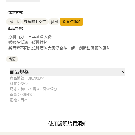
付款方式
信用卡
多種線上支付
ATM
查看詳情
產品特點
原料百分百日本國產大麥
透過在低溫下緩慢烘烤
將兩種不同烘焙程度的大麥混合在一起，創造出濃鬱的風味
出清
商品規格
商品編號：
016793344
材質：
麥茶
尺寸：
長6.5，寬14，高23公分
重量：
0.364公斤
產地：
日本
使用說明
購買須知