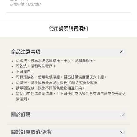
商檢字號：
M37087
使用說明
購買須知
商品注意事項
可水洗，最高水洗溫度攝氏三十度，溫和洗程序。
可乾洗，溫和乾洗程序。
不可漂白。
可翻滾烘乾，使用較低溫度，最高排風溫度攝氏六十度。
可熨燙，熨斗底板最高溫度攝氏110度之熨燙及壓燙。
請單獨洗滌，避免不同顏色織物相互汙染。
請使用中性清潔劑清洗，且不可使用或沾染到含有漂白劑或螢光劑之
清潔劑。
關於訂購
關於訂單取消/退貨