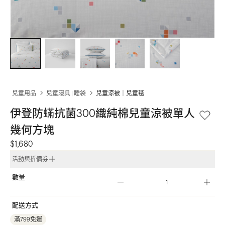
兒童用品
兒童寢具 | 睡袋
兒童涼被｜兒童毯
伊登防蟎抗菌300織純棉兒童涼被單人 
幾何方塊
$1,680
活動與折價券
數量
配送方式
滿799免運