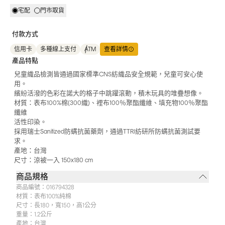
宅配
門市取貨
付款方式
信用卡
多種線上支付
ATM
查看詳情
產品特點
兒童織品檢測皆通過國家標準CNS紡織品安全規範，兒童可安心使
用。
繽紛活潑的色彩在諾大的格子中跳躍滾動，積木玩具的堆疊想像。
材質：表布100%棉(300織)、裡布100％聚酯纖維、填充物100％聚酯
纖維
活性印染。
採用瑞士Sanitized防螨抗菌藥劑，通過TTRI紡研所防螨抗菌測試要
求。
產地：台灣
尺寸：涼被一入 150x180 cm
商品規格
商品編號：
016794328
材質：
表布100%純棉
尺寸：
長180，寬150，高1公分
重量：
1.2公斤
產地：
台灣