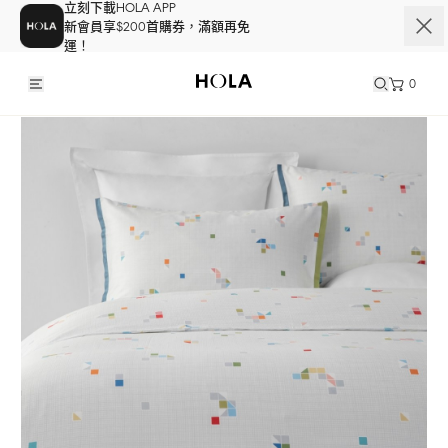
立刻下載HOLA APP
新會員享$200首購券，滿額再免
運！
0