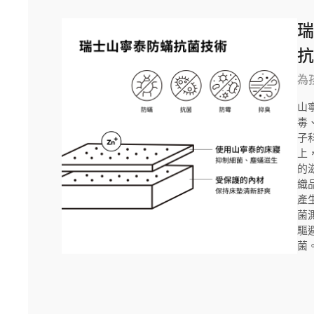
為
山寧
毒
子
上
的
織
產生
菌測
驅
菌