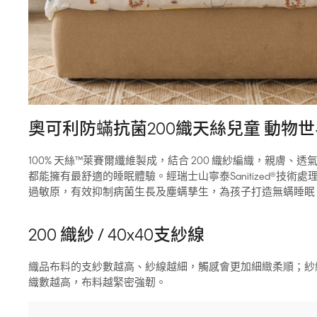
奧可利防蟎抗菌200織天絲兒童 動物世
100% 天絲™萊賽爾纖維製成，結合 200 織紗編織，親膚、
都能擁有最舒適的睡眠體驗。經瑞士山寧泰Sanitized®技術
過敏原，有效抑制病菌生長及塵螨孳生，為孩子打造無螨睡眠
200 織紗 / 40x40支紗線
織品布料的支紗數越高、紗線越細，觸感會更加細緻柔順；紗織
織數越高，布料越緊密強韌。