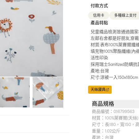
付款方式
信用卡
多種線上支付
產品特點
兒童織品檢測皆通過國家
左鄰右舍都是好朋友,穿
材質:表布100%萊賽爾纖維
填充物100%聚酯纖維(內
活性印染
採用瑞士Sanitized防
產地:台灣
尺寸:涼被一入150x180cm
天絲寢具
+More
商品規格
商品編號：
016799563
材質：
100%萊賽爾(天絲)
尺寸：
長180，寬150，
重量：
1.02公斤
產地：
台灣