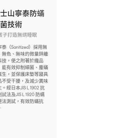
瑞士山寧泰防蟎
抗菌技術
孩子打造無螨睡眠
泰（Sanitized）採用無
、無色、無味的微量鋅離
科技，使之附著於織品
，能有效抑制細菌、塵蟎
滋生，並保護床墊等寢具
品不受干擾，及減少異味
。經日本JIS L 1902 抗
試法及JIS L 1920 防螨
避法測試，有效防蟎抗
。