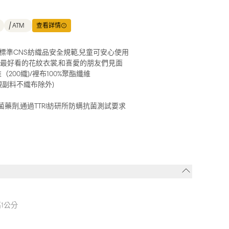
ATM
查看詳情
標準CNS紡織品安全規範,兒童可安心使用
戴最好看的花紋衣裳,和喜愛的朋友們見面
（200織)/裡布100%聚酯纖維
襯副料不織布除外)
螨抗菌藥劑,通過TTRI紡研所防螨抗菌測試要求
高1公分