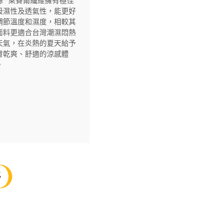
絲™萊賽爾纖維擁有極佳
吸濕性及透氣性，能更好
調節溫度和濕度，相較其
面料更適合台灣潮濕悶熱
天氣，在炎熱的夏天給予
膚乾爽、舒適的涼感體
。