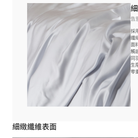
告
採
纖
面
觸
同
生
零
細緻纖維表面