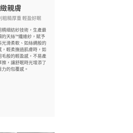
細緻親膚
別粗糙厚重 輕盈好眠
用精細紡紗技術，生產最
細的天絲™纖維紗，賦予
料光滑柔軟、如絲綢般的
感，輕柔撫過肌膚時，如
羽毛般的輕盈感，不易產
摩擦，讓舒眠時光增添了
重力的包覆感。