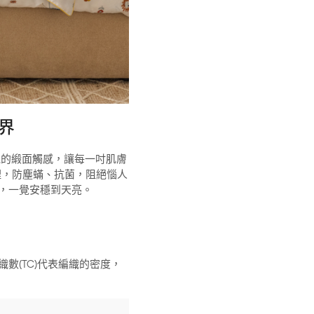
界
透氣的緞面觸感，讓每一吋肌膚
處理，防塵蟎、抗菌，阻絕惱人
，一覺安穩到天亮。
數(TC)代表編織的密度，