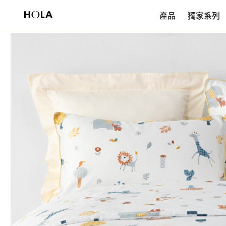
新會員享$200首購券，滿額再免運！
產品
獨家系列