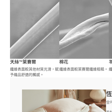
天絲™萊賽爾
棉花
纖維表面較其他材質光滑，賦
纖維表面較萊賽爾纖維粗糙。
予織品舒適的觸感。
會