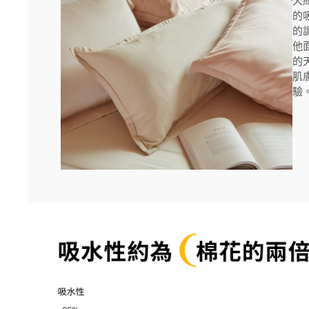
天
的
的
他
的
肌
驗