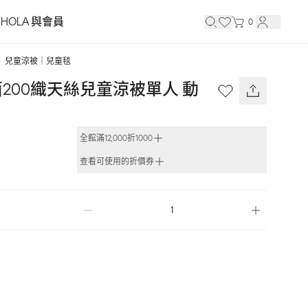
HOLA 與會員
0
兒童涼被｜兒童毯
200織天絲兒童涼被單人 動
全館滿12,000折1000
查看可使用的折價券