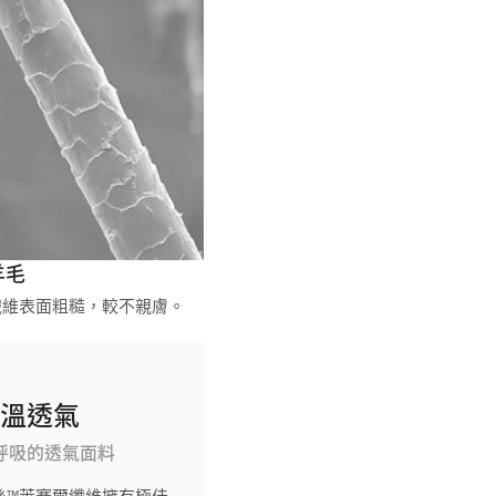
羊毛
纖維表面粗糙，較不親膚。
恆溫透氣
呼吸的透氣面料