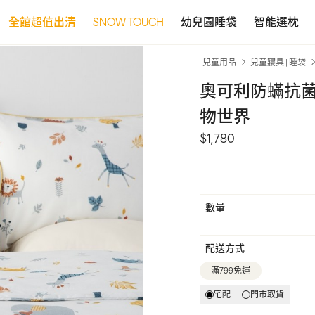
全館超值出清
SNOW TOUCH
幼兒園睡袋
智能選枕
兒童用品
兒童寢具 | 睡袋
奧可利防蟎抗菌
物世界
$1,780
數量
配送方式
滿799免運
宅配
門市取貨