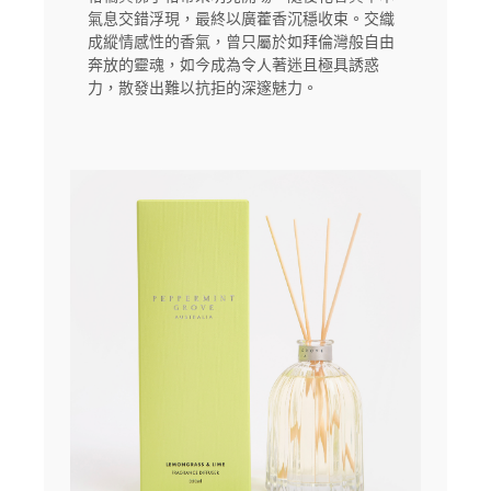
氣息交錯浮現，最終以廣藿香沉穩收束。交織
成縱情感性的香氣，曾只屬於如拜倫灣般自由
奔放的靈魂，如今成為令人著迷且極具誘惑
力，散發出難以抗拒的深邃魅力。