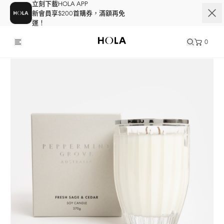
立刻下載HOLA APP
新會員享$200首購券，滿額再免
運！
0