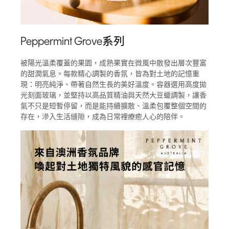
Peppermint Grove系列
被陽光溫柔覆蓋的果園，成熟果實在微風中散發出層次豐富
的甜潤氣息。每款精心調製的香氛，皆為對土地的記憶重
現：明亮純淨、帶著自然生長的美好溫度。容器選用高度拋
光刻面玻璃，並堅持以高品質精油與天然大豆蠟調製，讓香
氣不只是短暫停留，而是能持續擴散、溫柔包覆整個空間的
存在，滲入生活縫隙，成為日常裡療癒人心的陪伴。