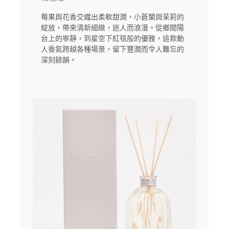
莓果與花香交織出柔軟甜潤，小蒼蘭與茉莉的
綻放，帶來清新細緻，迷人而浪漫。從鄉間陽
台上的寧靜，到星空下紅毯般的優雅，這款動
人香氣跨越各種場景，留下豐潤而令人難忘的
深刻餘韻。