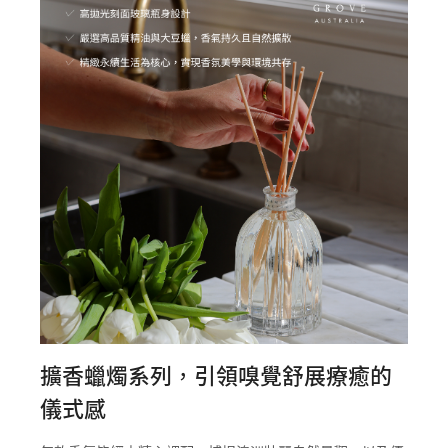
擴香蠟燭系列，引領嗅覺舒展療癒的
儀式感