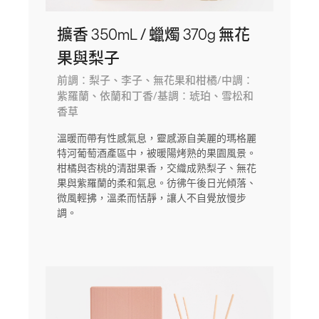
擴香 350mL / 蠟燭 370g 無花
果與梨子
前調：梨子、李子、無花果和柑橘/中調：
紫羅蘭、依蘭和丁香/基調：琥珀、雪松和
香草
溫暖而帶有性感氣息，靈感源自美麗的瑪格麗
特河葡萄酒產區中，被暖陽烤熟的果園風景。
柑橘與杏桃的清甜果香，交織成熟梨子、無花
果與紫羅蘭的柔和氣息。彷彿午後日光傾落、
微風輕拂，溫柔而恬靜，讓人不自覺放慢步
調。