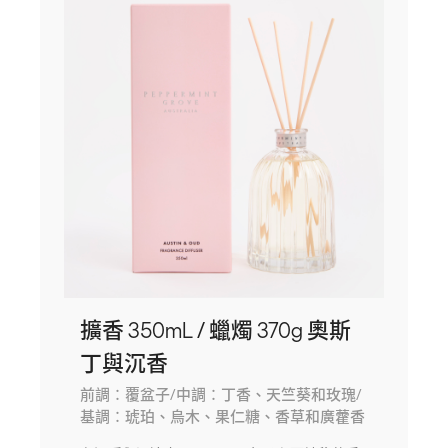
擴香 350mL / 蠟燭 370g 奧斯
丁與沉香
前調：覆盆子/中調：丁香、天竺葵和玫瑰/
基調：琥珀、烏木、果仁糖、香草和廣藿香