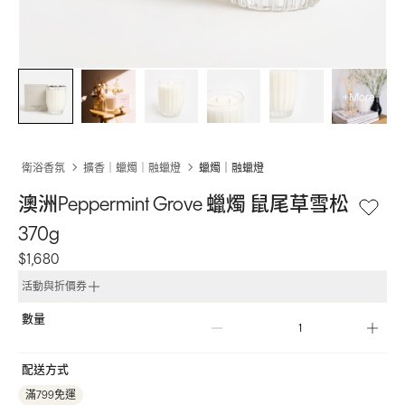
+More
衛浴香氛
擴香｜蠟燭｜融蠟燈
蠟燭｜融蠟燈
澳洲Peppermint Grove 蠟燭 鼠尾草雪松 
370g
$1,680
活動與折價券
數量
配送方式
滿799免運