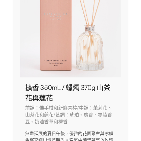
擴香 350mL / 蠟燭 370g 山茶
花與蓮花
前調：佛手柑和新鮮青檸/中調：茉莉花、
山茶花和蓮花/基調：琥珀、麝香、零陵香
豆、奶油香草和檀香
無盡延展的夏日午後，優雅的花園聚會與冰鎮
香檳交織出愜意時光。空氣中瀰漫著盛放玫瑰