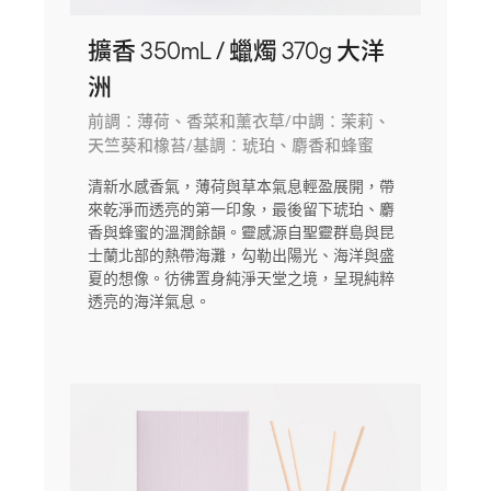
擴香 350mL / 蠟燭 370g 大洋
洲
前調：薄荷、香菜和薰衣草/中調：茉莉、
天竺葵和橡苔/基調：琥珀、麝香和蜂蜜
清新水感香氣，薄荷與草本氣息輕盈展開，帶
來乾淨而透亮的第一印象，最後留下琥珀、麝
香與蜂蜜的溫潤餘韻。靈感源自聖靈群島與昆
士蘭北部的熱帶海灘，勾勒出陽光、海洋與盛
夏的想像。彷彿置身純淨天堂之境，呈現純粹
透亮的海洋氣息。