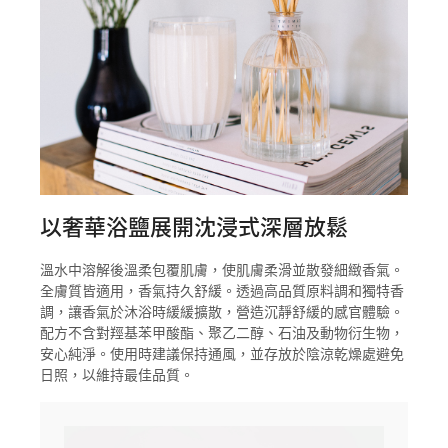
以奢華浴鹽展開沈浸式深層放鬆
溫水中溶解後溫柔包覆肌膚，使肌膚柔滑並散發細緻香氣。
全膚質皆適用，香氣持久舒緩。透過高品質原料調和獨特香
調，讓香氣於沐浴時緩緩擴散，營造沉靜舒緩的感官體驗。
配方不含對羥基苯甲酸酯、聚乙二醇、石油及動物衍生物，
安心純淨。使用時建議保持通風，並存放於陰涼乾燥處避免
日照，以維持最佳品質。