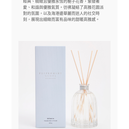
經典、精緻且優雅永恆的梔子花香，象徵著
愛、和諧與優雅氣質。彷彿凝結了高雅花園派
對的氛圍，以及海港邊華麗而迷人的社交時
刻，展現出細緻而富有品味的甜暖高雅感。