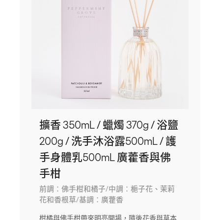
擴香 350mL / 蠟燭 370g / 浴鹽
200g / 洗手沐浴露500mL / 護
手身體乳500mL 廣藿香與佛
手柑
前調：佛手柑和橘子/中調：梔子花、茉莉
花和香根草/基調：廣藿香
柑橘與佛手柑帶來明亮開場，隨後花香與草本