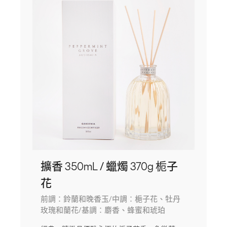
擴香 350mL / 蠟燭 370g 栀子
花
前調：鈴蘭和晚香玉/中調：梔子花、牡丹
玫瑰和蘭花/基調：麝香、蜂蜜和琥珀