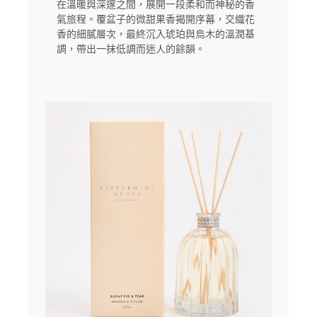
在溫暖與深邃之間，展開一段柔和而神秘的香
氣旅程。覆盆子的微甜果香揭開序幕，交織花
香的細膩層次，最終沉入琥珀與烏木的溫潤基
調，帶出一抹低調而迷人的餘韻。