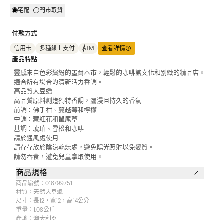
宅配
門市取貨
付款方式
信用卡
多種線上支付
ATM
查看詳情
產品特點
靈感來自色彩繽紛的墨爾本市，輕鬆的咖啡館文化和別緻的精品店。
適合所有場合的清新活力香調。
高品質大豆蠟
高品質原料創造獨特香調，瀰漫且持久的香氣
前調：佛手柑、蔓越莓和檸檬
中調：藏紅花和鼠尾草
基調：琥珀、雪松和咖啡
請於通風處使用
請存存放於陰涼乾燥處，避免陽光照射以免變質。
請勿吞食，避免兒童拿取使用。
商品規格
商品編號：
016799751
材質：
天然大豆蠟
尺寸：
長12，寬12，高14公分
重量：
1.08公斤
產地：
澳大利亞