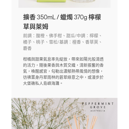
擴香 350mL / 蠟燭 370g 檸檬
草與萊姆
前調：酸橙、佛手柑、甜瓜/中調：檸檬、
橘子、桃子、雪松/基調：檀香、香草莢、
麝香
柑橘與甜果氣息率先綻放，帶來如陽光般清透
的活力，隨後果香與木質交織，清新振奮的香
氣，喚醒感官，勾勒出濃郁熱帶風情的想像，
彷彿置身丹翠雨林的蒼翠綠意之中，或漫步於
大堡礁私人島嶼海灘。