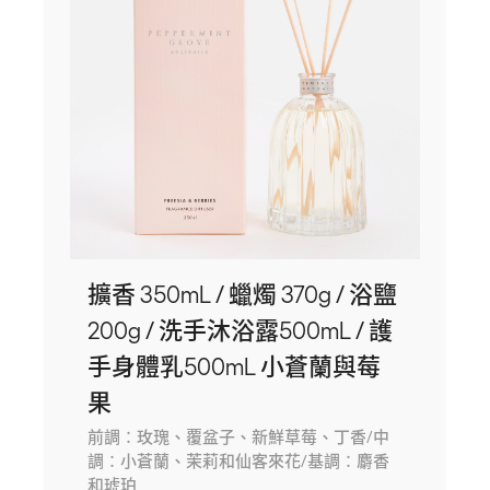
擴香 350mL / 蠟燭 370g / 浴鹽
200g / 洗手沐浴露500mL / 護
手身體乳500mL 小蒼蘭與莓
果
前調：玫瑰、覆盆子、新鮮草莓、丁香/中
調：小蒼蘭、茉莉和仙客來花/基調：麝香
和琥珀