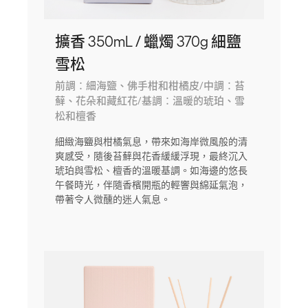
擴香 350mL / 蠟燭 370g 細鹽
雪松
前調：細海鹽、佛手柑和柑橘皮/中調：苔
蘚、花朵和藏紅花/基調：溫暖的琥珀、雪
松和檀香
細緻海鹽與柑橘氣息，帶來如海岸微風般的清
爽感受，隨後苔蘚與花香緩緩浮現，最終沉入
琥珀與雪松、檀香的溫暖基調。如海邊的悠長
午餐時光，伴隨香檳開瓶的輕響與綿延氣泡，
帶著令人微醺的迷人氣息。