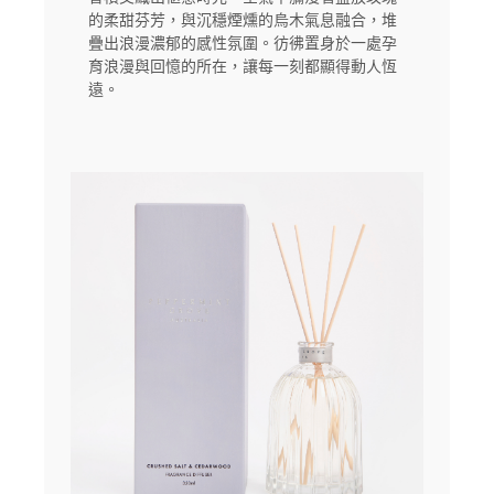
的柔甜芬芳，與沉穩煙燻的烏木氣息融合，堆
疊出浪漫濃郁的感性氛圍。彷彿置身於一處孕
育浪漫與回憶的所在，讓每一刻都顯得動人恆
遠。