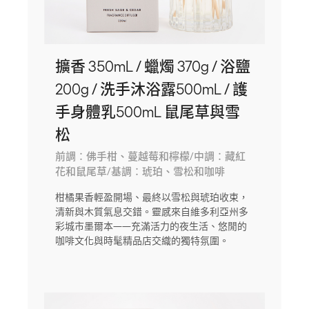
擴香 350mL / 蠟燭 370g / 浴鹽
200g / 洗手沐浴露500mL / 護
手身體乳500mL 鼠尾草與雪
松
前調：佛手柑、蔓越莓和檸檬/中調：藏紅
花和鼠尾草/基調：琥珀、雪松和咖啡
柑橘果香輕盈開場、最終以雪松與琥珀收束，
清新與木質氣息交錯。靈感來自維多利亞州多
彩城市墨爾本——充滿活力的夜生活、悠閒的
咖啡文化與時髦精品店交織的獨特氛圍。