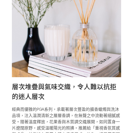
層次堆疊與氣味交織，令人難以抗拒
的迷人層次
經典而優雅的PGA系列，承載著層次豐盈的擴香蠟燭與洗沐
品項，注入溫潤清新之層層香調，在無聲之中流動著細膩感
受。隨著溫度釋放，花果香與木質調交織展開，如同置身一
片遼闊原野，感受溫暖陽光的照拂。推薦給「重視香氛質感