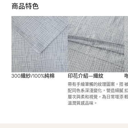
商品特色
300織紗/100%純棉
印花介紹—織紋
帶有手繪筆觸的紋理圖案，搭
配同色系深淺變化，營造細膩
層次與柔和視覺，為日常增添
溫潤質感品味。