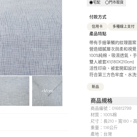
宅配
門市取貨
付款方式
信用卡
多種線上支付
產品特點
帶有手繪筆觸的紋理圖案
營造細膩層次與柔和視覺
100%純棉，吸濕透氣，
雙人被套X1(180X210cm)
活性印染、被套開釦設計
符合第三方色牢度、水洗
新品
+More
商品規格
商品編號：
016812799
材質：
100%棉
尺寸：
長210，寬180，
重量：
1.16公斤
產地：
台灣