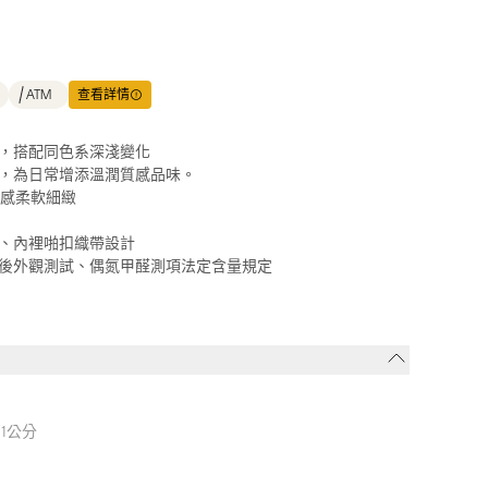
ATM
查看詳情
，搭配同色系深淺變化
，為日常增添溫潤質感品味。
手感柔軟細緻
、內裡啪扣織帶設計
後外觀測試、偶氮甲醛測項法定含量規定
高1公分