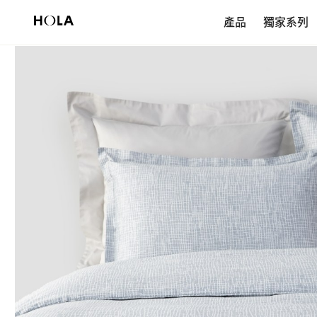
新會員享$200首購券，滿額再免運！
產品
獨家系列