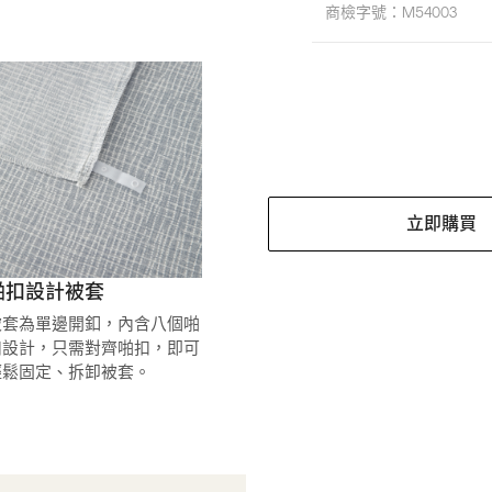
商檢字號：
M54003
立即購買
啪扣設計被套
被套為單邊開釦，內含八個啪
扣設計，只需對齊啪扣，即可
輕鬆固定、拆卸被套。