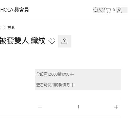
HOLA 與會員
0
套
被套
棉被套雙人 織紋
全館滿12,000折1000
查看可使用的折價券