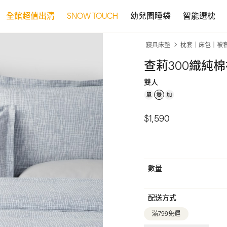
全館超值出清
SNOW TOUCH
幼兒園睡袋
智能選枕
寢具床墊
枕套｜床包｜被
查莉300織純
雙人
$1,590
數量
配送方式
滿799免運