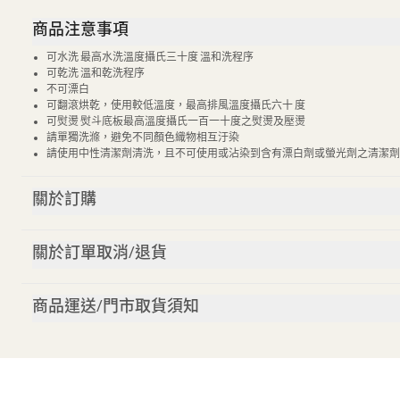
商品注意事項
可水洗 最高水洗溫度攝氏三十度 溫和洗程序
可乾洗 溫和乾洗程序
不可漂白
可翻滾烘乾，使用較低溫度，最高排風溫度攝氏六十 度
可熨燙 熨斗底板最高溫度攝氏一百一十度之熨燙及壓燙
請單獨洗滌，避免不同顏色織物相互汙染
請使用中性清潔劑清洗，且不可使用或沾染到含有漂白劑或螢光劑之清潔劑
關於訂購
關於訂單取消/退貨
商品運送/門市取貨須知