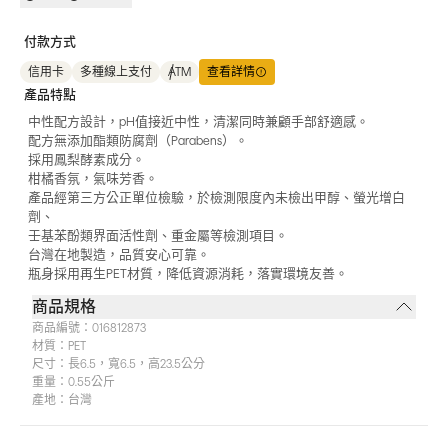
付款方式
信用卡
多種線上支付
ATM
查看詳情
產品特點
中性配方設計，pH值接近中性，清潔同時兼顧手部舒適感。
配方無添加酯類防腐劑（Parabens）。
採用鳳梨酵素成分。
柑橘香氛，氣味芳香。
產品經第三方公正單位檢驗，於檢測限度內未檢出甲醇、螢光增白
劑、
壬基苯酚類界面活性劑、重金屬等檢測項目。
台灣在地製造，品質安心可靠。
瓶身採用再生PET材質，降低資源消耗，落實環境友善。
商品規格
商品編號：
016812873
材質：
PET
尺寸：
長6.5，寬6.5，高23.5公分
重量：
0.55公斤
產地：
台灣