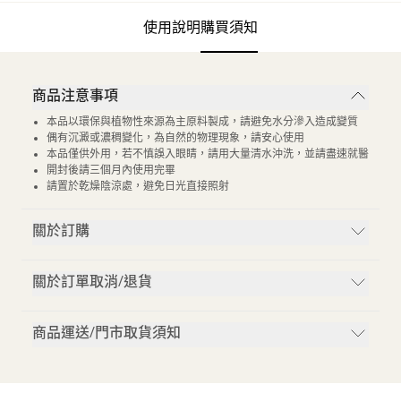
使用說明
購買須知
商品注意事項
本品以環保與植物性來源為主原料製成，請避免水分滲入造成變質
偶有沉澱或濃稠變化，為自然的物理現象，請安心使用
本品僅供外用，若不慎誤入眼睛，請用大量清水沖洗，並請盡速就醫
開封後請三個月內使用完畢
請置於乾燥陰涼處，避免日光直接照射
關於訂購
關於訂單取消/退貨
商品運送/門市取貨須知