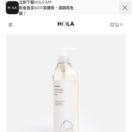
立刻下載HOLA APP
新會員享$200首購券，滿額再免
運！
0