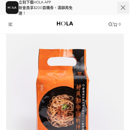
立刻下載HOLA APP
新會員享$200首購券，滿額再免
運！
0