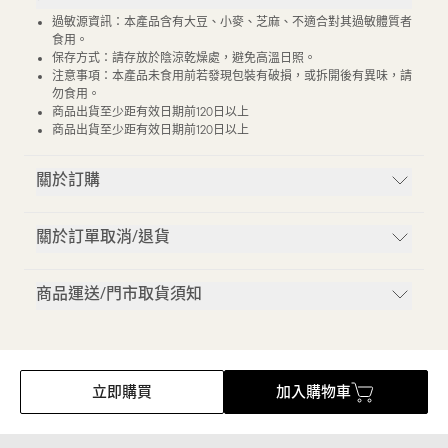
過敏源資訊：本產品含有大豆、小麥、芝麻、不適合對其過敏體質者
食用。
保存方式：請存放於陰涼乾燥處，避免高溫日照。
注意事項：本產品未食用前若發現包裝有破損，或拆開後有異味，請
勿食用。
商品出貨至少距有效日期前120日以上
商品出貨至少距有效日期前120日以上
關於訂購
關於訂單取消/退貨
商品運送/門市取貨須知
立即購買
加入購物車