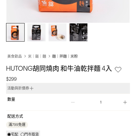
美食飲品
米｜飯｜麵
麵｜拌麵｜米粉
HUTONG胡同燒肉 和牛油乾拌麵 4入
$299
活動與折價券
數量
配送方式
滿799免運
宅配
門市取貨