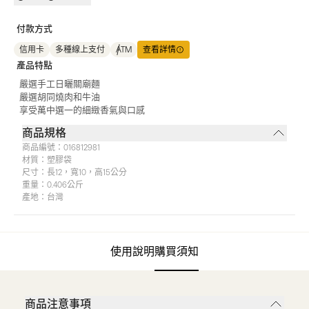
付款方式
信用卡
多種線上支付
ATM
查看詳情
產品特點
嚴選手工日曬關廟麵
嚴選胡同燒肉和牛油
享受萬中選一的細緻香氣與口感
商品規格
商品編號：
016812981
材質：
塑膠袋
尺寸：
長12，寬10，高15公分
重量：
0.406公斤
產地：
台灣
使用說明
購買須知
商品注意事項