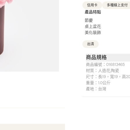
信用卡
多種線上支付
產品特點
節慶
桌上盆花
美化裝飾
出清
商品規格
商品編號：
016813465
材質：
人造花,陶瓷
尺寸：
長19，寬19，高2
重量：
1.0公斤
產地：
台灣