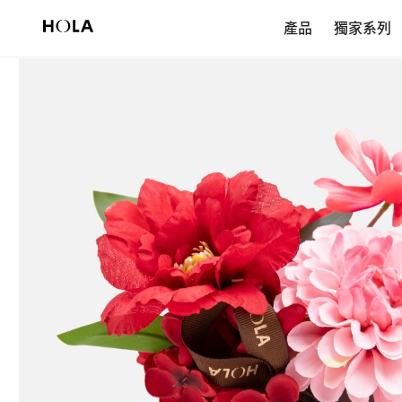
新會員享$200首購券，滿額再免運！
產品
獨家系列