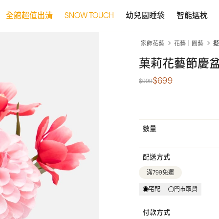
全館超值出清
SNOW TOUCH
幼兒園睡袋
智能選枕
家飾花藝
花藝｜園藝
擬
菓莉花藝節慶盆
$699
$999
數量
配送方式
滿799免運
宅配
門市取貨
付款方式