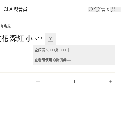
HOLA 與會員
0
真盆栽
花 深紅 小
全館滿12,000折1000
查看可使用的折價券