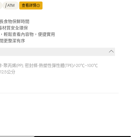
ATM
查看詳情
長食物保鮮時間
毒材質安全環保
，輕鬆查看內容物，便捷實用
間更整潔有序
-聚丙烯(PP); 密封條-熱塑性彈性體(TPE)/-20℃~100℃
12.5公分