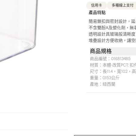
信用卡
多種線上支付
產品特點
簡易鎖扣與密封設計，延
不含雙酚A及塑化劑，無
透明設計具玻璃般清晰度
堆疊設計方便收納，讓空
商品規格
商品編號：
016813485
材質：
本體-改質PCT; 扣件
尺寸：
長11.4，寬10.2，高
重量：
0.153公斤
產地：
紐西蘭