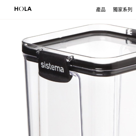
新會員享$200首購券，滿額再免運！
產品
獨家系列