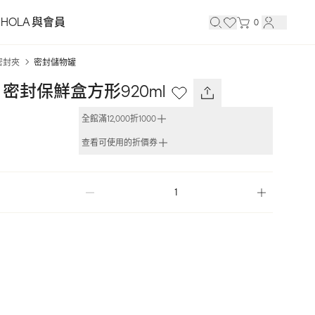
HOLA 與會員
0
密封夾
密封儲物罐
TRA 密封保鮮盒方形920ml
全館滿12,000折1000
查看可使用的折價券