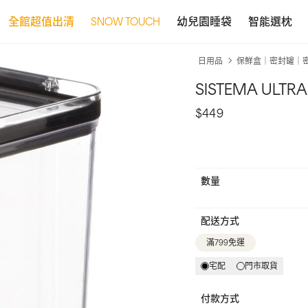
全館超值出清
SNOW TOUCH
幼兒園睡袋
智能選枕
日用品
保鮮盒｜密封罐｜
SISTEMA UL
$449
數量
配送方式
滿799免運
宅配
門市取貨
付款方式