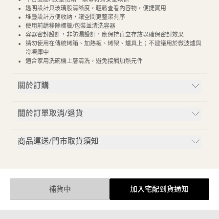
透明設計具玻璃般清晰度，輕鬆查看內容物，便捷實用
堆疊設計方便收納，讓空間更整潔有序
使用前請移除標籤/包裝並清洗容器
容器密封設計，非防漏設計，應保持直立存放以確保密封效果
請勿使用在傳統烤箱、加熱板、烤架、爐具上；不建議用於微波爐與
冷凍庫中
適合家用洗碗機上層清洗，避免接觸加熱元件
關於訂購
關於訂單取消/退貨
商品運送/門市取貨須知
補貨中
加入宅配到貨通知