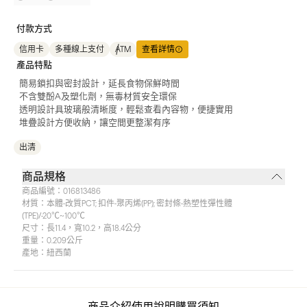
付款方式
信用卡
多種線上支付
ATM
查看詳情
產品特點
簡易鎖扣與密封設計，延長食物保鮮時間
不含雙酚A及塑化劑，無毒材質安全環保
透明設計具玻璃般清晰度，輕鬆查看內容物，便捷實用
堆疊設計方便收納，讓空間更整潔有序
出清
商品規格
商品編號：
016813486
材質：
本體-改質PCT; 扣件-聚丙烯(PP); 密封條-熱塑性彈性體
(TPE)/-20℃~100℃
尺寸：
長11.4，寬10.2，高18.4公分
重量：
0.209公斤
產地：
紐西蘭
商品介紹
使用說明
購買須知