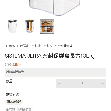
日用品
保鮮盒｜密封罐｜密封夾
密封儲物罐
SISTEMA ULTRA 密封保鮮盒長方1.3L
$399
$499
活動與折價券
數量
配送方式
滿799免運
宅配
門市取貨