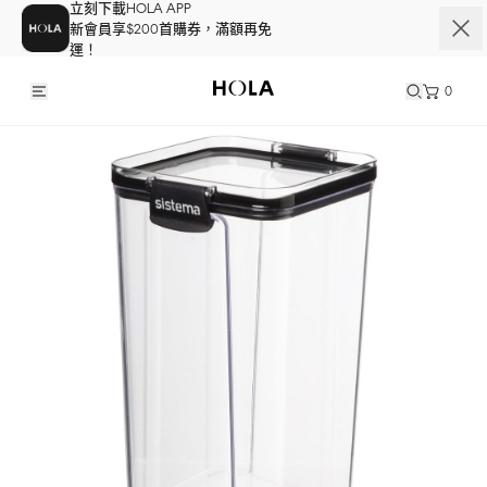
立刻下載HOLA APP
新會員享$200首購券，滿額再免
運！
0