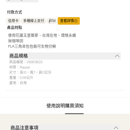
付款方式
信用卡
多種線上支付
ATM
查看詳情
產品特點
使用花蓮玉里蕎麥、台灣在地、環境永續
無咖啡因
PLA三角茶包包裝可生物分解
商品規格
商品編號：
016813623
材質：
Pepper
尺寸：
長10，寬7，高11公分
重量：
0.09公斤
產地：
台灣
使用說明
購買須知
商品注意事項