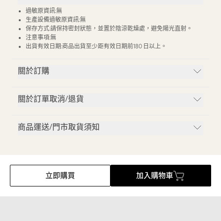
過敏原資訊:無
生產設備過敏原資訊:無
保存方式:請保持密封狀態，並置於陰涼乾燥處，避免陽光直射。
注意事項:無
出貨有效日期:商品出貨至少距有效日期前180 日以上。
關於訂購
關於訂單取消/退貨
商品運送/門市取貨須知
立即購買
加入購物車