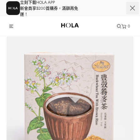
立刻下載HOLA APP
新會員享$200首購券，滿額再免
運！
0