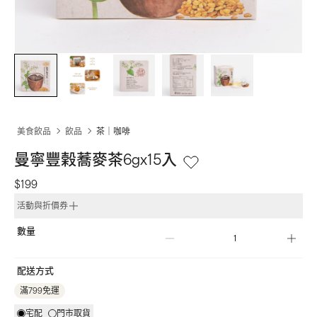
美食飲品
飲品
茶｜咖啡
曼寧豐榖蕎麥茶6gx15入
$199
活動與折價券
數量
配送方式
滿799免運
宅配
門市取貨