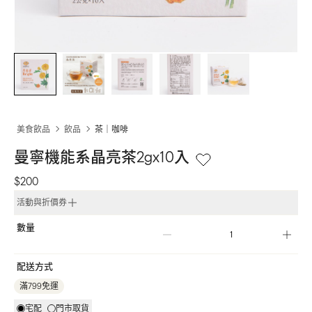
美食飲品
飲品
茶｜咖啡
曼寧機能系晶亮茶2gx10入
$200
活動與折價券
數量
配送方式
滿799免運
宅配
門市取貨