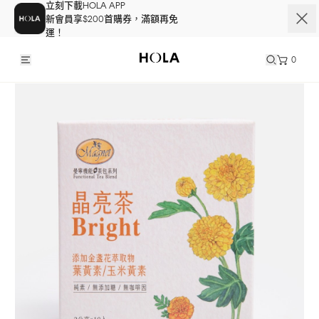
立刻下載HOLA APP
新會員享$200首購券，滿額再免
運！
0