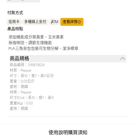
付款方式
信用卡
多種線上支付
ATM
查看詳情
產品特點
添加機能成分葉黃素、玉米黃素
無咖啡因、調節生理機能
PLA三角茶包包裝可生物分解、潔淨標章
商品規格
商品編號：
016813624
材質：
Pepper
尺寸：
長10，寬7，高11公分
重量：
0.02公斤
產地：
德國
材質：pepper
尺寸(cm)：長10、寬7、高11
重量(kg)：0.02
產地：德國
使用說明
購買須知