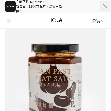
立刻下載HOLA APP
新會員享$200首購券，滿額再免
運！
0