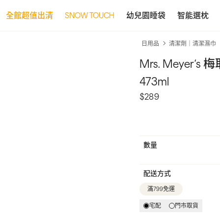
全館超值出清
SNOW TOUCH
幼兒園睡袋
智能選枕
日用品
清潔劑｜清潔濕巾
Mrs. Meyer
473ml
$289
數量
配送方式
滿799免運
宅配
門市取貨