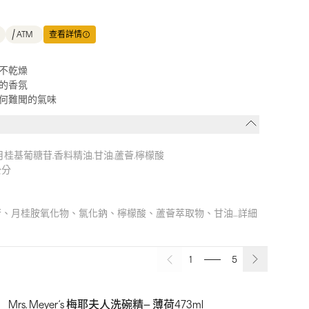
ATM
查看詳情
不乾燥
的香氛
何難聞的氣味
月桂基葡糖苷.香料精油.甘油.蘆薈.檸檬酸
公分
、月桂胺氧化物、氯化鈉、檸檬酸、蘆薈萃取物、甘油…詳細
1
5
Mrs. Meyer‘s 梅耶夫人洗碗精– 薄荷473ml