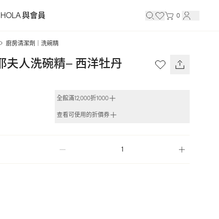
HOLA 與會員
0
廚房清潔劑｜洗碗精
‘s 梅耶夫人洗碗精– 西洋牡丹
全館滿12,000折1000
查看可使用的折價券