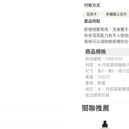
付款方式
信用卡
多種線上支付
產品特點
即使頻繁使用，洗後雙手
有效清潔能力和令人愉悅
香味可以清除廚房裡的任
商品規格
商品編號：
016814061
材質：
水.月桂基硫酸鈉.
尺寸：
長6，寬6，高21
重量：
0.5公斤
產地：
美國
成份：水、月桂基葡糖苷
成分請見包裝
關聯推薦