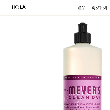
新會員享$200首購券，滿額再免運！
產品
獨家系列