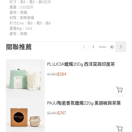
尺寸：
長8，寬8，高9公分
重量：
0.53公斤
產地：
英國
材質：耐熱玻璃
尺寸(cm)：長8、寬8、高9
重量(kg)：0.53
產地：英國
關聯推薦
1
10
PL LUCIA蠟燭200g 西洋菜與印度茶
$384
$1,280
PAJU陶瓷香氛蠟燭220g 黑胡椒與茶葉
$747
$2,490