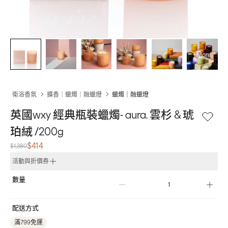
+More
衛浴香氛
擴香｜蠟燭｜融蠟燈
蠟燭｜融蠟燈
英國wxy 經典瓶裝蠟燭- aura. 雲杉 & 琥
珀絨 /200g
$414
$1,380
活動與折價券
數量
配送方式
滿799免運