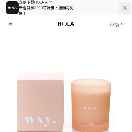
立刻下載HOLA APP
新會員享$200首購券，滿額再免
運！
0