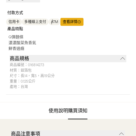
付款方式
信用卡
多種線上支付
ATM
查看詳情
產品特點
Q彈麵條
濃濃酸菜魚香氣
鮮香過癮
商品規格
商品編號：
016814273
材質：
鋁箔包
尺寸：
長14，寬5，高19公分
重量：
0.125公斤
產地：
台灣
使用說明
購買須知
商品注意事項