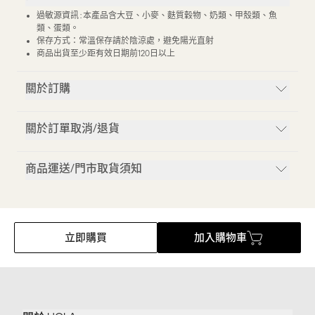
過敏源資訊 : 本產品含大豆、小麥、麩質穀物、奶類、甲殼類、魚
類、蛋類。
保存方式：常溫保存請於陰涼處，避免陽光直射
商品出貨至少距有效日期前120日以上
關於訂購
關於訂單取消/退貨
商品運送/門市取貨須知
立即購買
加入購物車