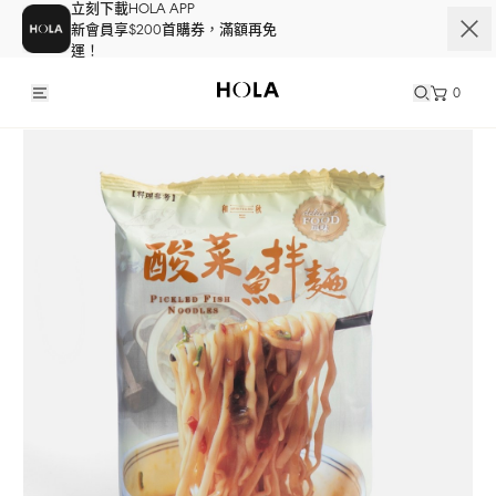
立刻下載HOLA APP
新會員享$200首購券，滿額再免
運！
0