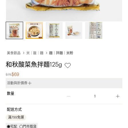
美食飲品
米｜飯｜麵
麵｜拌麵｜米粉
和秋酸菜魚拌麵125g
$69
$75
活動與折價券
數量
配送方式
滿799免運
宅配
門市取貨