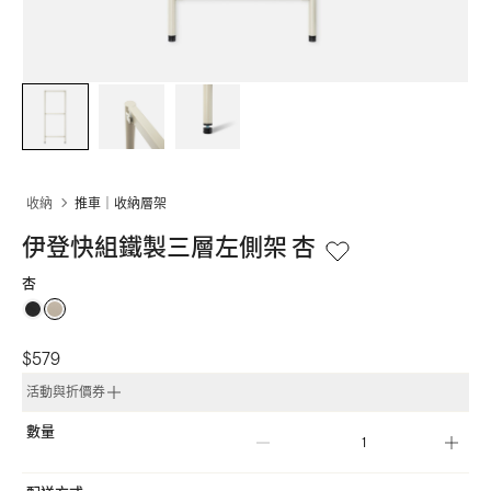
收納
推車｜收納層架
伊登快組鐵製三層左側架 杏
杏
$579
活動與折價券
數量