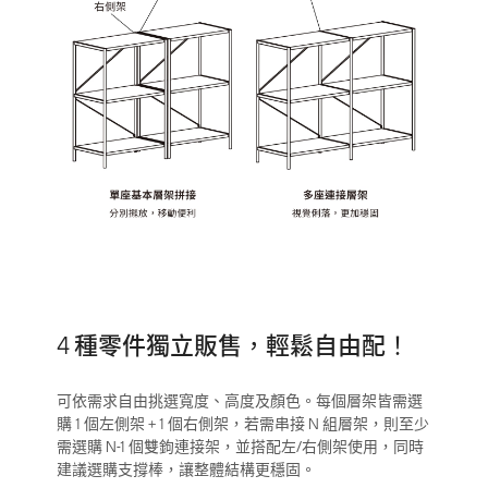
4 種零件獨立販售，輕鬆自由配！
可依需求自由挑選寬度、高度及顏色。每個層架皆需選
購 1 個左側架 + 1 個右側架，若需串接 N 組層架，則至少
需選購 N-1 個雙鉤連接架，並搭配左/右側架使用，同時
建議選購支撐棒，讓整體結構更穩固。