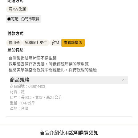
配送方式
滿799免運
宅配
門市取貨
付款方式
信用卡
多種線上支付
ATM
查看詳情
產品特點
台灣製造雙層烤漆不易生鏽
採用細圓管作為支腳，降低傳統層架的笨重感
極簡美學讓空間視覺瞬間輕量化，保持視線的通透
商品規格
商品編號：
016814403
材質：
鐵
尺寸：
長90.2，寬37，高2.5公分
重量：
1.417公斤
產地：
台灣
商品介紹
使用說明
購買須知