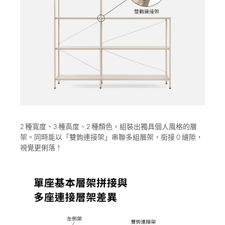
2 種寬度、3 種高度、2 種顏色，組裝出獨具個人風格的層
架。同時能以「雙鉤連接架」串聯多組層架，銜接 0 縫隙，
視覺更俐落！