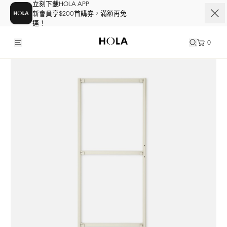
立刻下載HOLA APP
新會員享$200首購券，滿額再免
運！
0