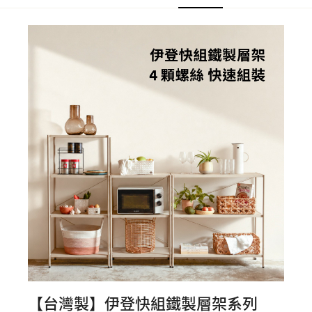
【台灣製】伊登快組鐵製層架系列