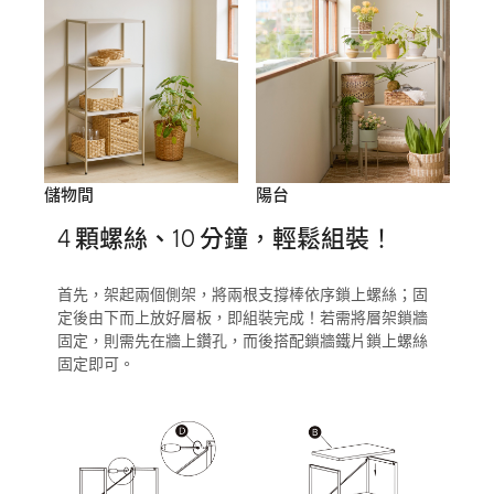
儲物間
陽台
4 顆螺絲、10 分鐘，輕鬆組裝！
首先，架起兩個側架，將兩根支撐棒依序鎖上螺絲；固
定後由下而上放好層板，即組裝完成！若需將層架鎖牆
固定，則需先在牆上鑽孔，而後搭配鎖牆鐵片鎖上螺絲
固定即可。