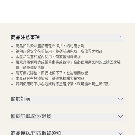
商品注意事項
商品如沾染灰塵請用乾布擦拭，請勿用水洗
請勿超過安全荷重使用，移動前請先取下所放置之物品
本產品請置於室內使用，勿放置潮濕環境
若家具傾倒可造成嚴重傷害或致命；務必使用產品附的上牆固定裝
置，避免傾倒危險
附可調式腳墊，即使地板不平，也能穩固放置
本產品具有烤漆塗層，請避免接觸尖銳物品
若因使用時不小心造成烤漆塗層掉落，就可能出現生鏽情形
關於訂購
關於訂單取消/退貨
商品運送/門市取貨須知