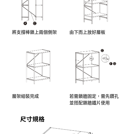
將支撐棒鎖上兩個側架
由下而上放好層板
層架組裝完成
若需鎖牆固定，需先鑽孔
並搭配鎖牆鐵片使用