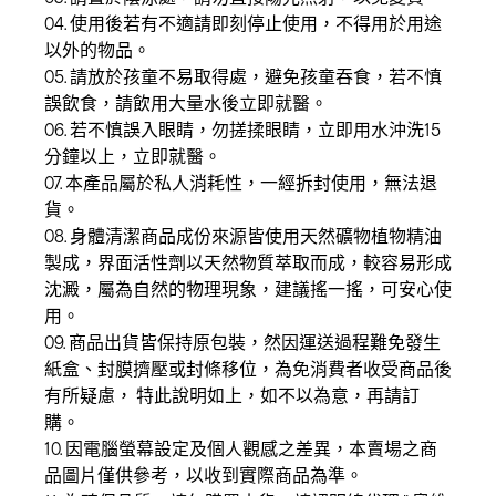
04. 使用後若有不適請即刻停止使用，不得用於用途
以外的物品。
05. 請放於孩童不易取得處，避免孩童吞食，若不慎
誤飲食，請飲用大量水後立即就醫。
06. 若不慎誤入眼睛，勿搓揉眼睛，立即用水沖洗15
分鐘以上，立即就醫。
07. 本產品屬於私人消耗性，一經拆封使用，無法退
貨。
08. 身體清潔商品成份來源皆使用天然礦物植物精油
製成，界面活性劑以天然物質萃取而成，較容易形成
沈澱，屬為自然的物理現象，建議搖一搖，可安心使
用。
09. 商品出貨皆保持原包裝，然因運送過程難免發生
紙盒、封膜擠壓或封條移位，為免消費者收受商品後
有所疑慮， 特此說明如上，如不以為意，再請訂
購。
10. 因電腦螢幕設定及個人觀感之差異，本賣場之商
品圖片僅供參考，以收到實際商品為準。