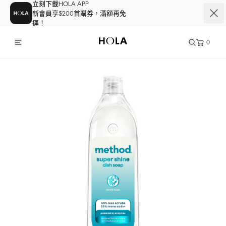
立刻下載HOLA APP
新會員享$200首購券，滿額再免
運！
0