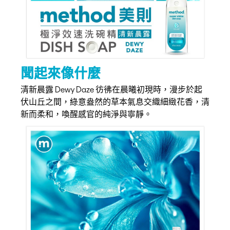
聞起來像什麼
清新晨露 Dewy Daze 彷彿在晨曦初現時，漫步於起
伏山丘之間，綠意盎然的草本氣息交織細緻花香，清
新而柔和，喚醒感官的純淨與寧靜。