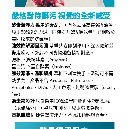
嚴格對待髒污 視覺的全新感受
酵素潔淨力
採用酵素配方，有效去除高達99%油污，
減少50%刷洗力道，同時提升25%泡沫量* （*相較於
美則原來的洗碗精）
強效降解頑固污漬
雙重酵素即刻作用，深入降解並
帶走髒污，針對不同食物殘留精準對應。
澱粉 → 澱粉酵素（Amylase）
蛋白質 → 蛋白酵素（Protease）
強效潔淨 + 溫和親膚
溫和不刺激雙手，洗碗可不需
戴手套，產品不含 Parabens、Phthalates、
Phosphates、DEAs、人工色素，無動物實驗（cruelty
free）
為未來設計
瓶身採用100%海岸回收再生塑料製成
（瓶蓋除外），整瓶可回收，減少環境負擔。
香氛體驗
同樣強效潔淨力，不添加色料與香精。