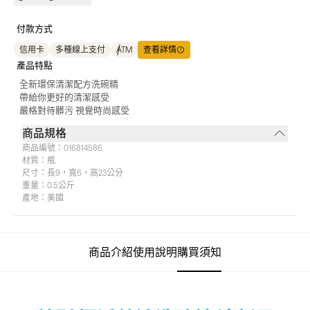
付款方式
信用卡
多種線上支付
ATM
查看詳情
產品特點
全新環保清潔配方洗碗精
帶給你更好的清潔感受
嚴格對待髒污 視覺時尚感受
商品規格
商品編號：
016814586
材質：
瓶
尺寸：
長9，寬6，高23公分
重量：
0.5公斤
產地：
美國
商品介紹
使用說明
購買須知