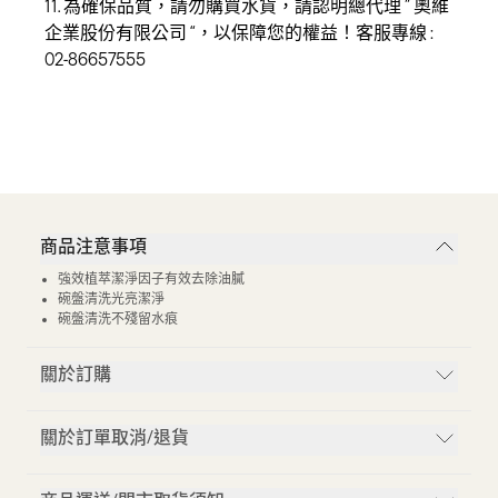
11. 為確保品質，請勿購買水貨，請認明總代理 ” 奧維
企業股份有限公司 “，以保障您的權益！客服專線 :
02-86657555
商品注意事項
強效植萃潔淨因子有效去除油膩
碗盤清洗光亮潔淨
碗盤清洗不殘留水痕
關於訂購
關於訂單取消/退貨