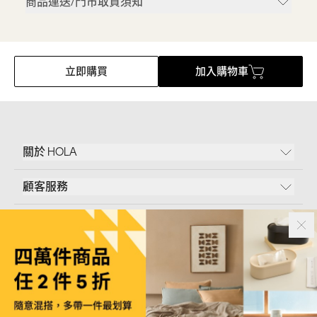
商品運送/門市取貨須知
立即購買
加入購物車
關於 HOLA
顧客服務
條款說明
Follow Us
和樂家居股份有限公司｜
臺北市內湖區新湖三路23號5樓
統一編號｜
53096709