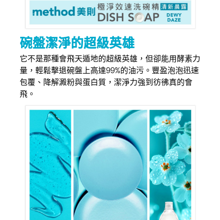
碗盤潔淨的超級英雄
它不是那種會飛天遁地的超級英雄，但卻能用酵素力
量，輕鬆擊退碗盤上高達99%的油污。豐盈泡泡迅速
包覆、降解澱粉與蛋白質，潔淨力強到彷彿真的會
飛。