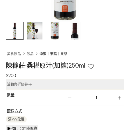
美食飲品
飲品
蜂蜜｜果醋｜果茶
陳稼莊-桑椹原汁(加糖)250ml
$200
活動與折價券
數量
配送方式
滿799免運
宅配
門市取貨