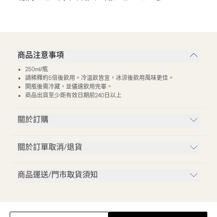
商品注意事項
250ml/瓶
請稀釋約5倍後飲用。冷溫飲皆宜，冰涼後飲用風味更佳。
開瓶後需冷藏，並儘速飲用完畢。
商品出貨至少距有效日期前240日以上
關於訂購
關於訂單取消/退貨
商品運送/門市取貨須知