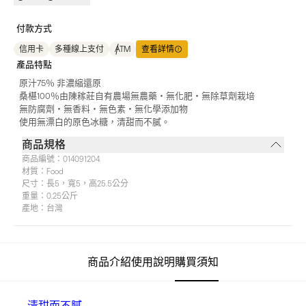
付款方式
信用卡
多種線上支付
ATM
查看詳情
產品特點
原汁75％ 非濃縮還原
桑椹100％由陳稼莊自有農場無農藥‧無化肥‧無除草劑栽培
無防腐劑‧無香料‧無色素‧無化學添加物
使用無漂白的原色冰糖，清甜而不膩。
商品規格
商品編號：
014091204
材質：
Food
尺寸：
長5，寬5，高25.5公分
重量：
0.25公斤
產地：
台灣
商品介紹
使用說明
購買須知
清甜而不膩