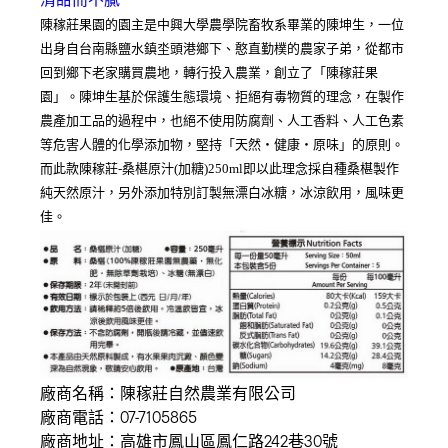
陳稼莊果園的園主是中興大學農學院畜牧系畢業的陳坤生，一位
出身自台南縣鹽水鎮坔頭港鄉下、憨直勤樸的農家子弟，從都市
回到鄉下老家購買農地，轉行投入農業，創立了「陳稼莊果
園」。陳坤生基於保護生態環境、拒絕有毒物質的理念，在製作
農產加工品的過程中，也絕不使用防腐劑、人工香料、人工色素
等危害人體的化學添加物，堅持「天然‧健康‧原味」的原則。
而此款陳稼莊-桑椹原汁(加糖)250ml即以此理念採自種桑椹製作
純天然原汁，另外添加特別訂製無漂白冰糖，冰涼飲用，風味更
佳。
廠商名稱：陳稼莊自然農業有限公司
廠商電話：07-7105865
廠商地址：高雄市鳳山區鳳仁路242巷30號