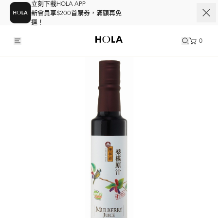
立刻下載HOLA APP
新會員享$200首購券，滿額再免
運！
0