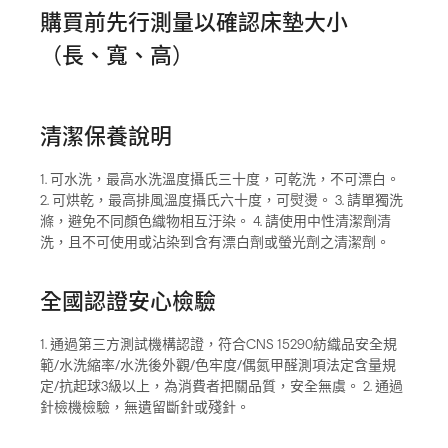
購買前先行測量以確認床墊大小
（長、寬、高）
清潔保養說明
1. 可水洗，最高水洗溫度攝氏三十度，可乾洗，不可漂白。
2. 可烘乾，最高排風溫度攝氏六十度，可熨燙。 3. 請單獨洗
滌，避免不同顏色織物相互汙染。 4. 請使用中性清潔劑清
洗，且不可使用或沾染到含有漂白劑或螢光劑之清潔劑。
全國認證安心檢驗
1. 通過第三方測試機構認證，符合CNS 15290紡織品安全規
範/水洗縮率/水洗後外觀/色牢度/偶氮甲醛測項法定含量規
定/抗起球3級以上，為消費者把關品質，安全無虞。 2. 通過
針檢機檢驗，無遺留斷針或殘針。