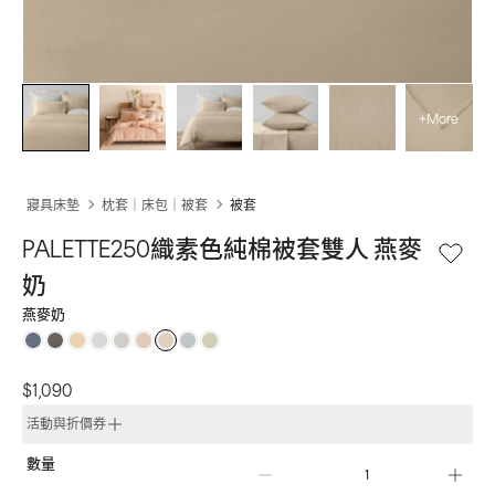
+More
寢具床墊
枕套｜床包｜被套
被套
PALETTE250織素色純棉被套雙人 燕麥
奶
燕麥奶
$1,090
活動與折價券
數量