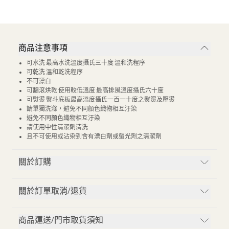
商品注意事項
可水洗 最高水洗溫度攝氏三十度 溫和洗程序
可乾洗 溫和乾洗程序
不可漂白
可翻滾烘乾 使用較低溫度 最高排風溫度攝氏六十度
可熨燙 熨斗底板最高溫度攝氏一百一十度之熨燙及壓燙
請單獨洗滌，避免不同顏色織物相互汙染
避免不同顏色織物相互汙染
請使用中性清潔劑清洗
且不可使用或沾染到含有漂白劑或螢光劑之清潔劑
關於訂購
關於訂單取消/退貨
商品運送/門市取貨須知