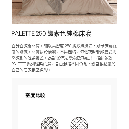
PALETTE 250 織素色純棉床寢
百分百純棉材質，輔以高密度 250 織紗線織造，賦予床寢親
膚的觸感，材質易於清潔，不易起毬，每個夜晚都能感受天
然純棉的輕柔覆蓋，為舒眠時光增添療癒氣息，搭配多款
PALETTE 系列經典色選，自由混搭不同色系，親自妝點屬於
自己的居家臥室色彩。