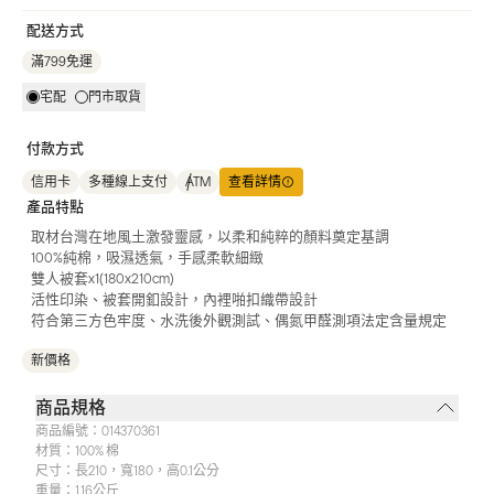
配送方式
滿799免運
宅配
門市取貨
付款方式
信用卡
多種線上支付
ATM
查看詳情
產品特點
取材台灣在地風土激發靈感，以柔和純粹的顏料奠定基調
100%純棉，吸濕透氣，手感柔軟細緻
雙人被套x1(180x210cm)
活性印染、被套開釦設計，內裡啪扣織帶設計
符合第三方色牢度、水洗後外觀測試、偶氮甲醛測項法定含量規定
新價格
商品規格
商品編號：
014370361
材質：
100% 棉
尺寸：
長210，寬180，高0.1公分
重量：
1.16公斤