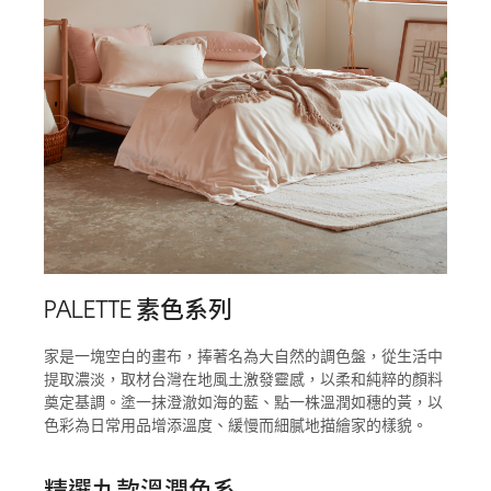
PALETTE 素色系列
家是一塊空白的畫布，捧著名為大自然的調色盤，從生活中
提取濃淡，取材台灣在地風土激發靈感，以柔和純粹的顏料
奠定基調。塗一抹澄澈如海的藍、點一株溫潤如穗的黃，以
色彩為日常用品增添溫度、緩慢而細膩地描繪家的樣貌。
精選九款溫潤色系