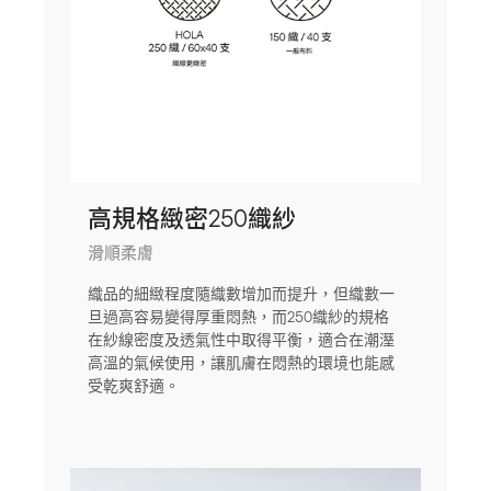
高規格緻密250織紗
滑順柔膚
織品的細緻程度隨織數增加而提升，但織數一
旦過高容易變得厚重悶熱，而250織紗的規格
在紗線密度及透氣性中取得平衡，適合在潮溼
高溫的氣候使用，讓肌膚在悶熱的環境也能感
受乾爽舒適。