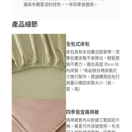
寢具冬暖夏涼的特性，一年四季皆適用。
產品細節
全包式床包
床包具有全包覆式鬆緊帶，完
整包覆床墊不易移位，輕鬆更
換不費力。適合高度 35cm 以
內床墊。*商品按台規床墊尺
寸進行製作，建議購買前先行
測量以確認床墊大小（長、
寬、高）
四季皆宜兩用被
兩用被套內以絎縫工藝固定片
棉，春夏可作涼被使用，冬天