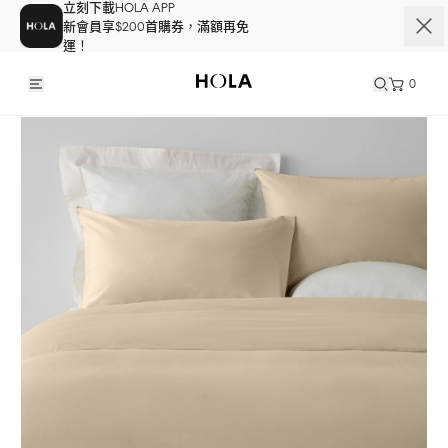
立刻下載HOLA APP
新會員享$200首購券，滿額再免
運！
0