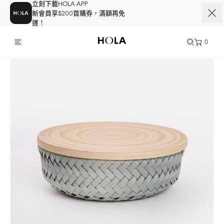
立刻下載HOLA APP
新會員享$200首購券，滿額再免
運！
0