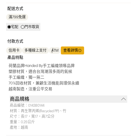
配送方式
滿799免運
宅配
門市取貨
付款方式
信用卡
多種線上支付
ATM
查看詳情
產品特點
荷蘭品牌Handed By手工編織領導品牌
塑膠材質，適合台灣潮濕多雨的氣候
手工編織，獨一無二
70%回收材質，兼顧生活機能與環保永續
越南製造，注重公平交易
商品規格
商品編號：
014380144
材質：
再生聚丙烯(Recycled PP)、竹
尺寸：
長17，寬17，高7公分
重量：
0.25公斤
產地：
越南