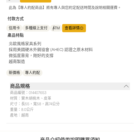
此為【專人約配商品】將有專人與您約定配送時間及說明相關運費。
付款方式
信用卡
多種線上支付
ATM
查看詳情
產品特點
北歐風格家具系列
採用美國硬木外銷協會 (AHEC) 認證之原木材料
微弧度靠背，剛好的支撐
越南製造
新價格
專人約配
商品規格
商品編號：
014407653
材質：
實木胡桃木、皮革
尺寸：
長55，寬58，高74公分
重量：
8.0公斤
產地：
越南
商品介紹
使用說明
購買須知