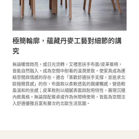
極簡輪廓，蘊藏丹麥工藝對細節的講
究
無論暖燈微亮，或日光流轉，艾禮思扶手布面/皮革餐椅，
皆能自然融入，成為空間中耐看的溫潤景致，使家具成為連
結空間與情感的存在。適合「喜歡舒適扶手支撐，並追求北
歐極簡質感」的你，布面款以柔軟透氣的親膚觸感，營造輕
盈溫和的坐感；皮革款則以細膩表面與耐用特性，展現沉穩
內斂風格。無論搭配餐桌或作為休閒椅使用，皆能為空間注
入舒適優雅且富有層次的北歐生活氛圍。