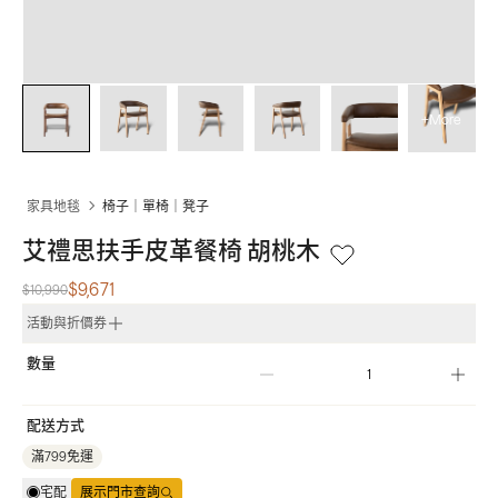
+More
家具地毯
椅子｜單椅｜凳子
艾禮思扶手皮革餐椅 胡桃木
$9,671
$10,990
活動與折價券
數量
配送方式
滿799免運
宅配
展示門市查詢