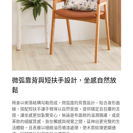
微弧靠背與短扶手設計，坐感自然放
鬆
椅身以俐落結構勾勒而成，微弧度的背靠設計，貼合身形曲
線，搭配短扶手讓手臂得以自然安放，提供穩定且包覆的支
撐，讓坐感更加紮實安心。無論是布面款的溫潤親膚，或皮
革款的細膩質感，皆在觸感與視覺之間，延伸出更完整的生
活體驗。且表層以細緻油亮噴漆處理，使木質紋理更顯通