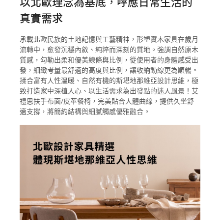
以北歐理念為基底，呼應日常生活的
真實需求
承載北歐民族的土地記憶與工藝精神，形塑實木家具在歲月
流轉中，愈發沉穩內斂、純粹而深刻的質地。強調自然原木
質感，勾勒出柔和優美線條與比例，從使用者的身體感受出
發，細緻考量最舒適的高度與比例，讓收納動線更為順暢。
揉合富有人性溫暖、自然有機的斯堪地那維亞設計思維，極
致打造家中深植人心、以生活需求為出發點的迷人風景！艾
禮思扶手布面/皮革餐椅，完美貼合人體曲線，提供久坐舒
適支撐，將簡約結構與細膩觸感優雅融合。