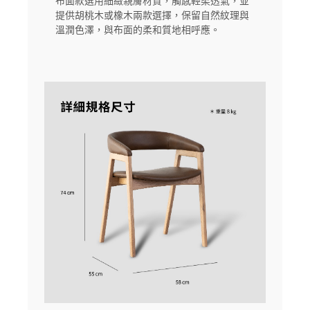
布面款選用細緻親膚材質，觸感輕柔透氣，並
提供胡桃木或橡木兩款選擇，保留自然紋理與
溫潤色澤，與布面的柔和質地相呼應。