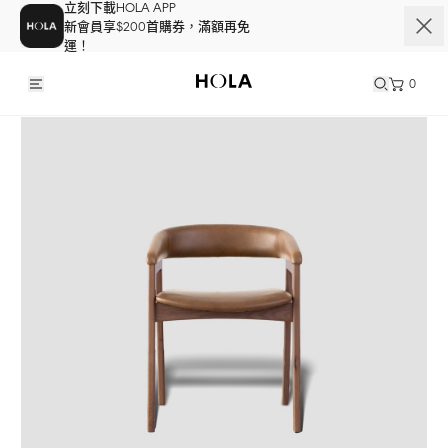
立刻下載HOLA APP
新會員享$200首購券，滿額再免
運！
0