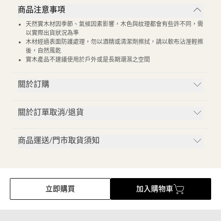
商品注意事項
天然實木材因季節、氣候因素影響，木色與紋理都會有些許不同，需
以實際出貨狀況為準
木材經過表面防護處理，勿以酒精或清潔劑擦拭，請以軟布沾溼輕擦
後，自然風乾
實木產品不建議使用於戶外或是長期潮濕之空間
關於訂購
關於訂單取消/退貨
商品運送/門市取貨須知
立即購買
加入購物車