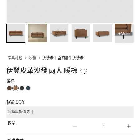
+More
家具地毯
沙發
皮沙發｜全頭層牛皮沙發
伊登皮革沙發 兩人 暖棕
暖棕
$68,000
活動與折價券
數量