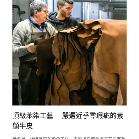
頂級苯染工藝 — 嚴選近乎零瑕疵的素
顏牛皮