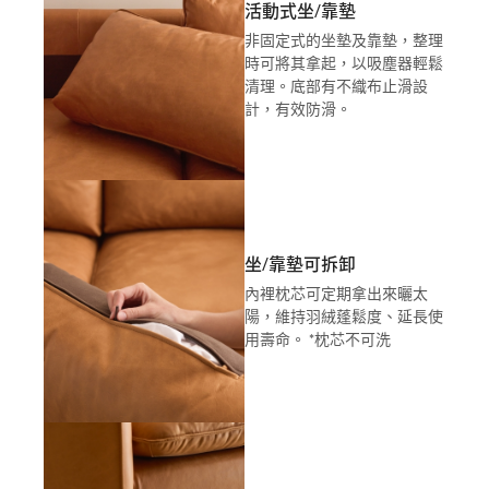
活動式坐/靠墊
非固定式的坐墊及靠墊，整理
時可將其拿起，以吸塵器輕鬆
清理。底部有不織布止滑設
計，有效防滑。
坐/靠墊可拆卸
內裡枕芯可定期拿出來曬太
陽，維持羽絨蓬鬆度、延長使
用壽命。 *枕芯不可洗