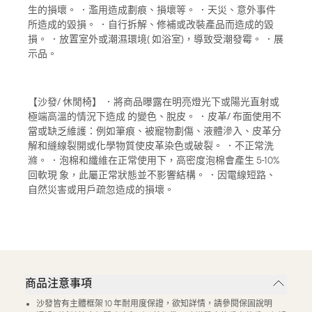
生的損壞。 ．濫用造成劃痕、損壞等。 ．天災、意外事件
所造成的毀損。 ．自行拆解、修補或改裝產品而造成的毀
損。 ．放置室外或潮濕環境( 如浴室)，導致受潮發霉。 ．展
示品。
【沙發/ 休閒椅】 ．將商品曝露在明亮燈光下或陽光直射或
極端高溫的情況下造成 的變色、脫皮。 ．皮革/ 布面使用不
當或缺乏維護：例如筆痕、被寵物劃傷、液體滲入、皮革分
解和縫線裂開或化學物質使皮革染色或破裂。 ．不正常洗
滌。 ．泡棉和纖維在正常使用下，高密度泡棉會產生 5-10%
回軟現 象，此屬正常狀態並不影響結構。 ．因電線短路、
自然災害或用戶疏忽造成的損壞。
商品注意事項
沙發皆有主體框架 10 年耐用度保證，欲知詳情，請參閱保固說明