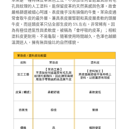
苯染是一種特殊皮革染色工法，不添加任何會遮蓋其原有毛
孔與紋理的人工塗料，能保留皮革的天然美感與色澤，故會
嚴格篩選被細心呵護、表皮幾乎沒有損傷的牛隻。苯染皮通
常會取牛皮的最外層、兼具表皮層堅韌和真皮層柔軟的頭層
牛皮，而這類皮革只佔全部生皮的 5% 左右，非常稀有。因
為有極佳透氣性與柔軟度，被稱為「會呼吸的皮革」；相較
塗料皮更耐用、不易龜裂，隨著使用時間越久，色澤也越顯
溫潤迷人，擁有無與倫比的自然樣貌。