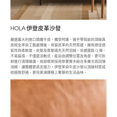
HOLA 伊登皮革沙發
嚴選義大利進口頭層牛皮，備受呵護、幾乎零瑕疵的頂級真
皮經全苯染工藝處理後，保留皮革的天然質感，擁有絕佳透
氣性與柔軟度。坐墊及靠墊填充天然羽絨，坐感蓬鬆 Q 彈、
不易扁塌，不僅是活動式，能自由調整位置及角度，更可拆
卸進行清理維護。底部框架採用厚實實木結合多層次高回彈
泡綿，讓整體更具支撐力。伊登苯染牛皮沙發以頂級材質成
就極致舒適，更完美演繹極上奢華的生活品味。