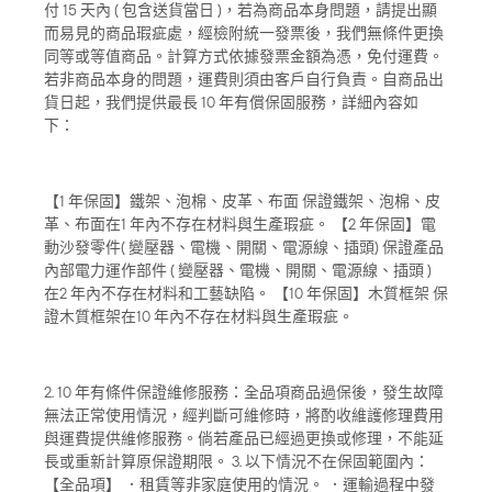
付 15 天內 ( 包含送貨當日 )，若為商品本身問題，請提出顯
而易見的商品瑕疵處，經檢附統一發票後，我們無條件更換
同等或等值商品。計算方式依據發票金額為憑，免付運費。
若非商品本身的問題，運費則須由客戶自行負責。自商品出
貨日起，我們提供最長 10 年有償保固服務，詳細內容如
下：
【1 年保固】鐵架、泡棉、皮革、布面 保證鐵架、泡棉、皮
革、布面在1 年內不存在材料與生產瑕疵。 【2 年保固】電
動沙發零件( 變壓器、電機、開關、電源線、插頭) 保證產品
內部電力運作部件 ( 變壓器、電機、開關、電源線、插頭 )
在2 年內不存在材料和工藝缺陷。 【10 年保固】木質框架 保
證木質框架在10 年內不存在材料與生產瑕疵。
2. 10 年有條件保證維修服務：全品項商品過保後，發生故障
無法正常使用情況，經判斷可維修時，將酌收維護修理費用
與運費提供維修服務。倘若產品已經過更換或修理，不能延
長或重新計算原保證期限。 3. 以下情況不在保固範圍內：
【全品項】 ．租賃等非家庭使用的情況。 ．運輸過程中發