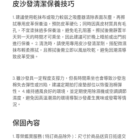
皮沙發清潔保養技巧
1. 建議使用乾抹布或吸力較弱之吸塵器清除表面灰塵，再擦
拭專用皮革保養油，預防皮革硬化；同時因真皮材質具有毛
孔，不宜塗抹過多保養油，避免毛孔阻塞。擦拭後需靜置半
天到一天的時間才可乘坐，因此建議可於晚上睡前或出門前
進行保養。 2. 清洗時，請使用專用皮沙發清潔劑，搭配微濕
抹布輕柔擦拭，且擦拭後需立即以風扇吹乾，避免因潮濕導
致皮革受損。
3. 雖沙發具一定程度支撐力，但長時間乘坐也會導致沙發泡
棉失去彈性或凹陷，建議定期拍打座墊部位以恢復泡棉彈
性。 4. 維持通風良好的環境，並定期使用除濕機或空調調節
濕度，避免因高溫潮濕的環境導製沙發產生異味或發霉等情
況。
保固內容
1. 尊榮鑑賞服務 ( 特訂商品除外 )：尺寸於商品送貨日抵達交