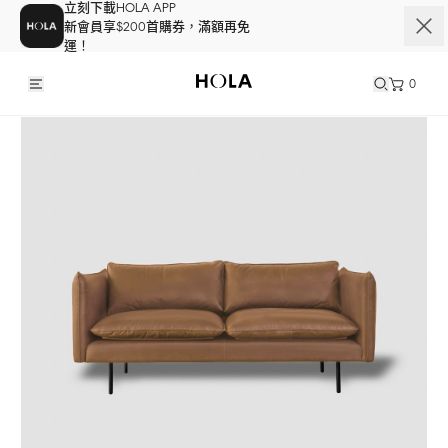
立刻下載HOLA APP
新會員享$200首購券，滿額再免
運！
0