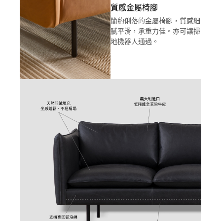
質感金屬椅腳
簡約俐落的金屬椅腳，質感細
膩平滑，承重力佳。亦可讓掃
地機器人通過。