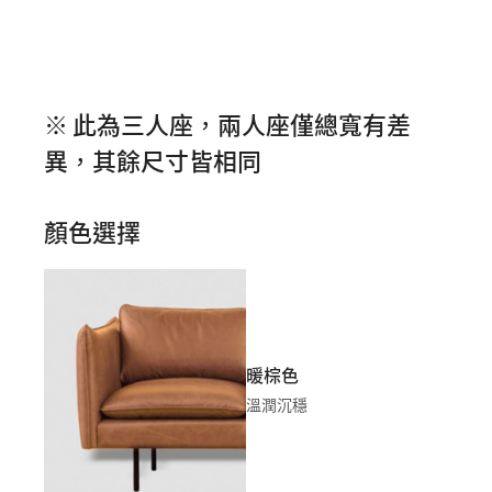
※ 此為三人座，兩人座僅總寬有差
異，其餘尺寸皆相同
顏色選擇
暖棕色
溫潤沉穩