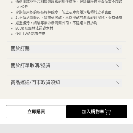
通過測試並符合相關強度和耐用性標準，建議單座位垂直荷重不超過
120 公斤
定期使用乾的軟布輕輕除塵，防止灰塵與髒污堆積於皮革表面
若不慎沾染髒污，請盡速吸乾，再以擰乾的濕巾輕輕擦拭，保持通風
嚴重髒污，請洽專業沙發清潔公司，不建議自行拆洗
EUDR 反毀林法認證木材
使用 LWG 認證牛皮
關於訂購
關於訂單取消/退貨
商品運送/門市取貨須知
立即購買
加入購物車