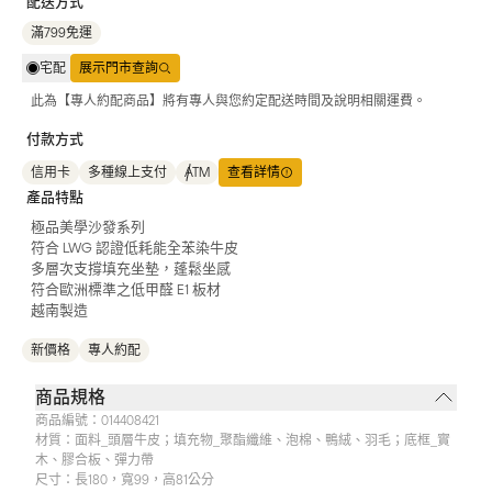
配送方式
滿799免運
宅配
展示門市查詢
此為【專人約配商品】將有專人與您約定配送時間及說明相關運費。
付款方式
信用卡
多種線上支付
ATM
查看詳情
產品特點
極品美學沙發系列
符合 LWG 認證低耗能全苯染牛皮
多層次支撐填充坐墊，蓬鬆坐感
符合歐洲標準之低甲醛 E1 板材
越南製造
新價格
專人約配
商品規格
商品編號：
014408421
材質：
面料_頭層牛皮；填充物_聚酯纖維、泡棉、鴨絨、羽毛；底框_實
木、膠合板、彈力帶
尺寸：
長180，寬99，高81公分