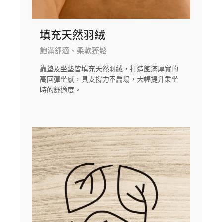
填充天然羽絨
飽滿舒適、柔軟蓬鬆
靠墊及坐墊皆填充天然羽絨，打造飽滿厚實的
高回彈坐感，具支撐力不扁塌，大幅提升乘坐
時的舒適度。