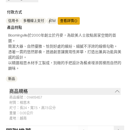
付款方式
信用卡
多種線上支付
ATM
查看詳情
產品特點
Bloomingville於2000年創立於丹麥，為歐美人士妝點居家空間的首
選。
簡潔大器、自然優雅、恰到好處的繽紛、細膩不浮誇的線條勾勒。
憑著一貫的悠然節奏，透過創意讓實用性昇華，打造出兼具功能與美
感的設計。
以精選相思木材手工製成，別緻的手把設計為餐桌增添質樸而自然的
韻味。
新品
商品規格
商品編號：
014419457
材質：
相思木
尺寸：
長24，寬7.5，高7.5公分
重量：
0.05公斤
產地：
越南