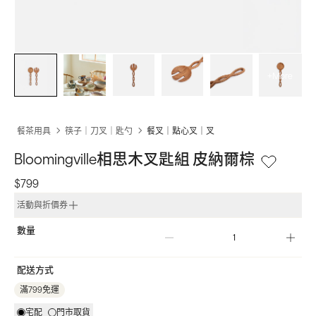
+More
餐茶用具
筷子｜刀叉｜匙勺
餐叉｜點心叉｜叉
Bloomingville相思木叉匙組 皮納爾棕
$799
活動與折價券
數量
配送方式
滿799免運
宅配
門市取貨