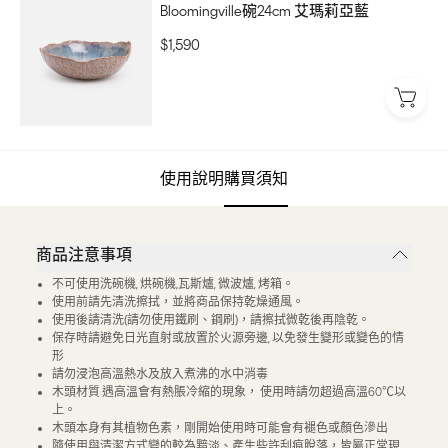
Bloomingville碗24cm 艾瑪莉亞藍
$1,590
使用說明
購買須知
商品注意事項
不可使用洗碗機, 烘碗機,瓦斯爐, 微波爐, 烤箱。
使用前請先清洗擦拭，並將商品保持乾燥通風。
使用後請清洗(請勿使用鐵刷、鋼刷)，請擦拭微乾後再陰乾。
保存時請避免日光直射或放置於火源旁邊, 以免發生變形或變色的情
形
請勿浸泡高溫熱水及放入煮沸的水中消毒
木頭材質 遇高溫會有熱脹冷縮的現象， 使用時請勿超過高溫60℃以
上。
木頭本身有其植物色素，剛開始使用時可能會有褪色或顏色滲出
隨使用與清潔方式變的較為黯淡、產生些許刮痕脫落，皆屬正常現