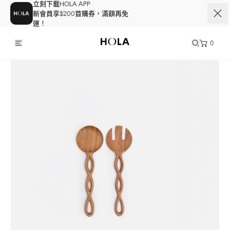
立刻下載HOLA APP
新會員享$200首購券，滿額再免
運！
0