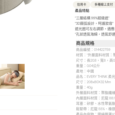
信用卡
多種線上支付
產品特點
"三層結構 99%超級遮"
"3D圓弧設計，呵護妝容"
遮光圈可左右調節，適應
"孔狀透氣海綿，透氣舒適
商品規格
商品編號：
014422759
材質：
"外層面料材質：聚酯纖
尺寸：
長20.8，寬8，高0
重量：
0.04公斤
產地：
中國
品名：EVERY THINK 
尺寸：208x80X32 Mm
重量：40g
外層面料材質：聚酯纖維32.
內層面料材質：尼龍 88.1
耳塞：矽膠、水性聚氨
鬆緊帶：尼龍 55%、橡膠
產品內容物：降噪眼罩x1