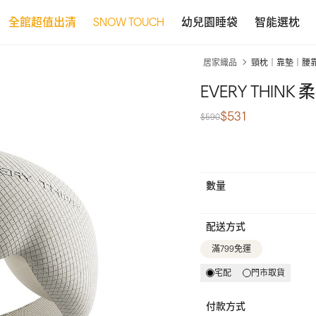
全館超值出清
SNOW TOUCH
幼兒園睡袋
智能選枕
居家織品
頸枕｜靠墊｜腰
EVERY THIN
$531
$590
數量
配送方式
滿799免運
宅配
門市取貨
付款方式