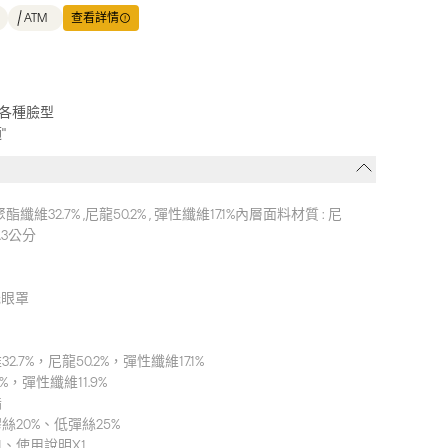
ATM
查看詳情
各種臉型
"
維32.7% ,尼龍50.2% , 彈性纖維17.1%內層面料材質 : 尼
.3公分
柔光眼罩
7%，尼龍50.2%，彈性纖維17.1%
%，彈性纖維11.9%
酯
絲20%、低彈絲25%
、使用說明X1