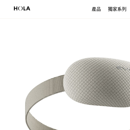
新會員享$200首購券，滿額再免運！
產品
獨家系列