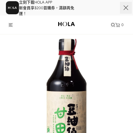
立刻下載HOLA APP
新會員享$200首購券，滿額再免
運！
0